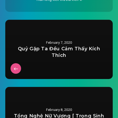
#27: Siêu phàm giả, Thần Tỉnh giả
#28: Nuôi hung
#29: Nữ nhân tiếng khóc
#30: Bách quỷ đêm khóc
February 7, 2020
Quỷ Gặp Ta Đều Cảm Thấy Kích
#31: Tinh thần 7
Thích
#32: Cút ra đây
#33: Lần nữa rút thưởng
#34: Ba trăm tám mươi cân thiết trượng
#35: Vây quanh tửu quán
February 8, 2020
#36: Toàn bộ cầm xuống
Tổng Nghệ Nữ Vương [ Trọng Sinh