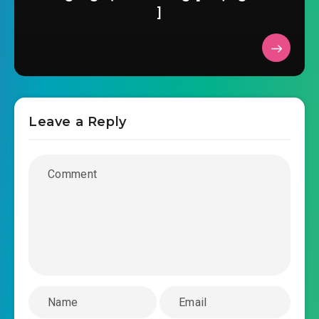
]
#37: Quỷ quái Liệt Sơn
#38: Một đêm chợt giàu
#39: Thực lực bạo tăng
#40: Làng
Leave a Reply
#41: Trực tiếp đập chết
#42: Luyện Thi thuật
#43: Hào nện bốn mươi điểm
#44: Ngươi xoay đủ chưa?
#45: Lấy nhanh đánh nhanh
#46: Anh linh