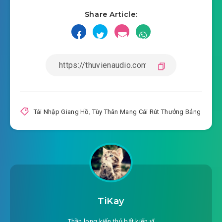
Share Article:
#18: Nghiêm hình tra tấn
#19: Bách quỷ đêm khóc, cả nhà diệt tuyệt (cầu
phiếu đề cử)
#20: Ruộng muối gặp quỷ
#21: Đêm tối mèo kêu
Tái Nhập Giang Hồ
,
Tùy Thân Mang Cái Rút Thưởng Bảng
#22: Màu đen cái bóng
#23: Ngựa tử vong
#24: Quỷ dị khách sạn
#25: Giấy trắng người?
TiKay
#26: Chưởng quỹ
Thần long kiến thủ bất kiến vĩ