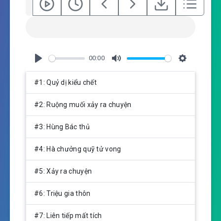
00:00
P
M
S
l
u
e
#1: Quỷ dị kiểu chết
a
t
t
y
e
t
#2: Ruộng muối xảy ra chuyện
i
n
#3: Hùng Bác thủ
g
s
#4: Hà chưởng quỹ tử vong
#5: Xảy ra chuyện
#6: Triệu gia thôn
#7: Liên tiếp mất tích