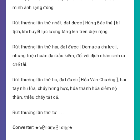
minh ánh rạng đông.
Rút thưởng lần thứ nhất, đạt được [ Hùng Bác thủ ] bí
tịch, khí huyết lực lượng tăng lên trên diện rộng.
Rút thưởng lần thứ hai, đạt được [ Demacia chi lực ],
nhưng triệu hoán đại bảo kiếm, đối với địch nhân sinh ra
chế tài.
Rút thưởng lần thứ ba, đạt được [ Hỏa Vân Chưởng ], hai
tay như lửa, cháy hừng hực, hóa thành hỏa diễm nộ
thần, thiêu cháy tất cả.
Rút thưởng lần thứ tư. . . .
Converter:
★๖ۣۜPɦαη๖ۣۜPɦσηɠ★