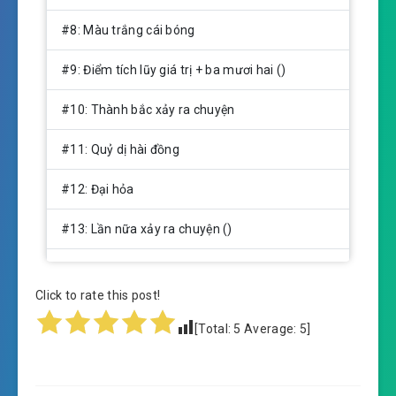
#8: Màu trắng cái bóng
#9: Điểm tích lũy giá trị + ba mươi hai ()
#10: Thành bắc xảy ra chuyện
#11: Quỷ dị hài đồng
#12: Đại hỏa
#13: Lần nữa xảy ra chuyện ()
#14: Chết được an tường
Click to rate this post!
#15: Chém giết yêu quỷ
[Total:
5
Average:
5
]
#16: Điểm tích lũy giá trị + 45
#17: Tìm phiền toái?