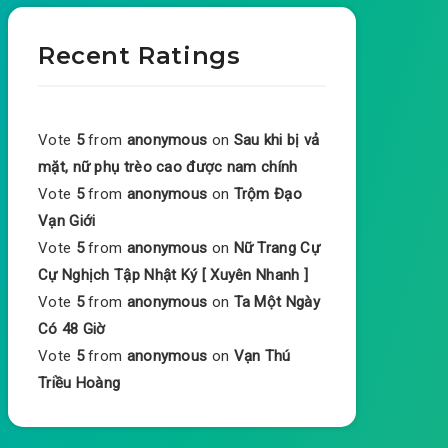
Recent Ratings
Vote
5
from
anonymous
on
Sau khi bị vả
mặt, nữ phụ trèo cao được nam chính
Vote
5
from
anonymous
on
Trộm Đạo
Vạn Giới
Vote
5
from
anonymous
on
Nữ Trang Cự
Cự Nghịch Tập Nhật Ký [ Xuyên Nhanh ]
Vote
5
from
anonymous
on
Ta Một Ngày
Có 48 Giờ
Vote
5
from
anonymous
on
Vạn Thú
Triều Hoàng