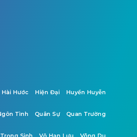
Hài Hước
Hiện Đại
Huyền Huyễn
Ngôn Tình
Quân Sự
Quan Trường
Trọng Sinh
Vô Hạn Lưu
Võng Du