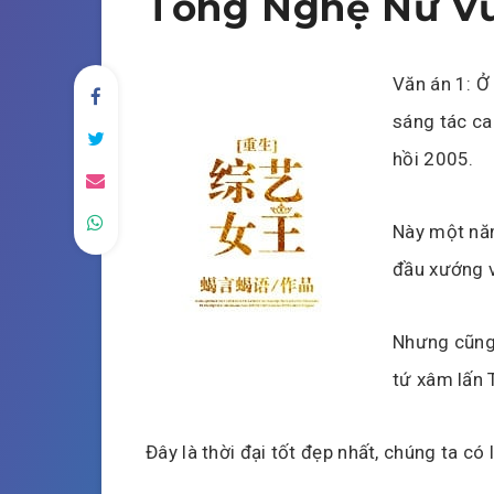
Tổng Nghệ Nữ Vư
Văn án 1: Ở
sáng tác ca
hồi 2005.
Này một nă
đầu xướng v
Nhưng cũng 
tứ xâm lấn 
Đây là thời đại tốt đẹp nhất, chúng ta có 