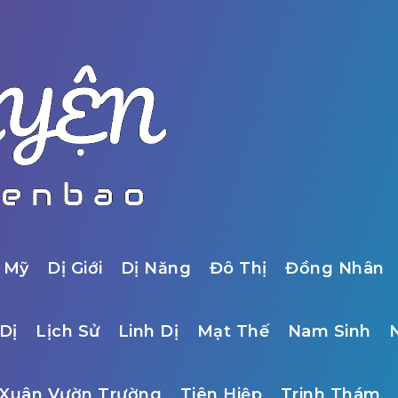
 Mỹ
Dị Giới
Dị Năng
Đô Thị
Đồng Nhân
Dị
Lịch Sử
Linh Dị
Mạt Thế
Nam Sinh
Xuân Vườn Trường
Tiên Hiệp
Trinh Thám