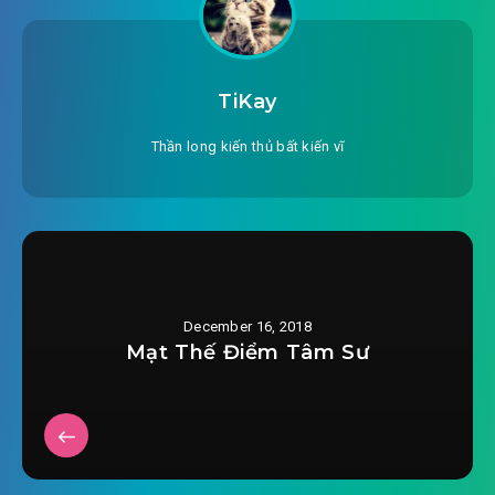
#25: Thần Phong Tuyệt Sát
#26: Thiên Nguyên tông
TiKay
#27: Lâm Dương thành hội võ
Thần long kiến thủ bất kiến vĩ
#28: Vây giết
#29: Ta còn muốn bảo hộ ngươi cả đời
#30: Thăng liền hai cấp
December 16, 2018
#31: Thức tỉnh thất bại
Mạt Thế Điểm Tâm Sư
#32: Phong ấn
#33: Hội võ bắt đầu
#34: Kiêu ngạo không gì sánh được