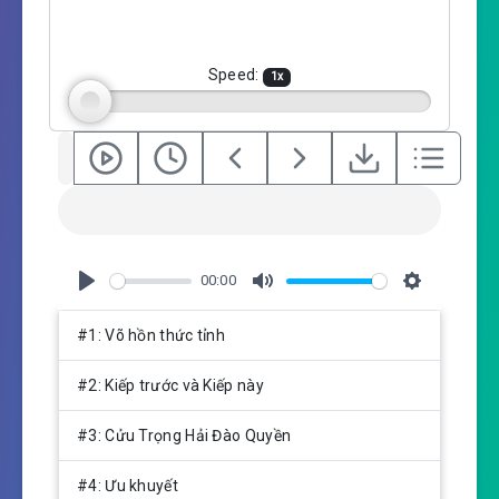
i
n
g
Speed:
1
x
s
00:00
P
M
S
l
u
e
#1: Võ hồn thức tỉnh
a
t
t
y
e
t
#2: Kiếp trước và Kiếp này
i
n
#3: Cửu Trọng Hải Đào Quyền
g
s
#4: Ưu khuyết