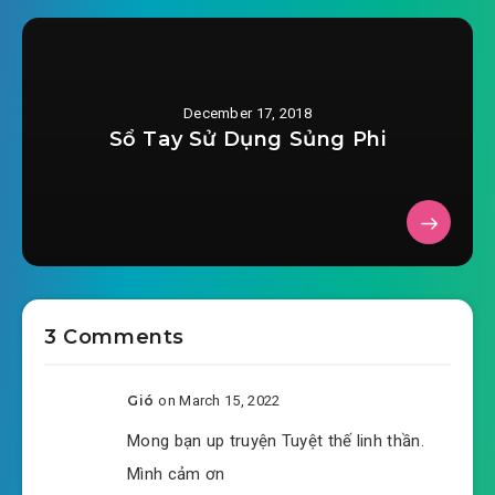
#35: Chọn trái hồng mềm bóp
#36: Liệt Diễm Đao Pháp
December 17, 2018
Sổ Tay Sử Dụng Sủng Phi
#37: Tiền Tam Giáp
#38: Cường đại Ngụy Như Phong
#39: Toàn trường chấn động
#40: Đế Huyền Cung
3 Comments
#41: Kim Lân hóa long
#42: Lựa chọn
Gió
on March 15, 2022
Mong bạn up truyện Tuyệt thế linh thần.
#43: Phong Lăng đảo
Mình cảm ơn
#44: Chặn giết