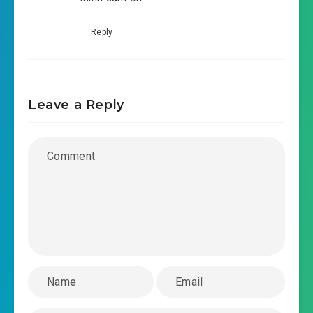
#55: Cục diện
Reply
#56: Thiên Minh
#57: Tô Mạc xuất thủ
Leave a Reply
#58: Vinh đăng đầu bảng
#59: Lạc Thiên Phàm
#60: Địa Yêu Quật
#61: Thiên tài tề tụ
#62: Không Linh Quả
#63: Toàn trường là địch