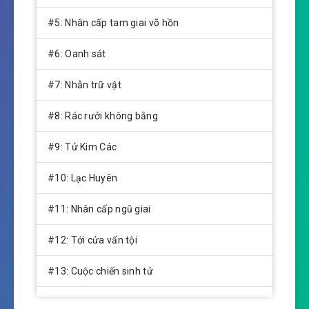
#5: Nhân cấp tam giai võ hồn
#6: Oanh sát
#7: Nhẫn trữ vật
#8: Rác rưởi không bằng
#9: Tử Kim Các
#10: Lạc Huyên
#11: Nhân cấp ngũ giai
#12: Tới cửa vấn tội
#13: Cuộc chiến sinh tử
#14: Ngang ngược tàn ác