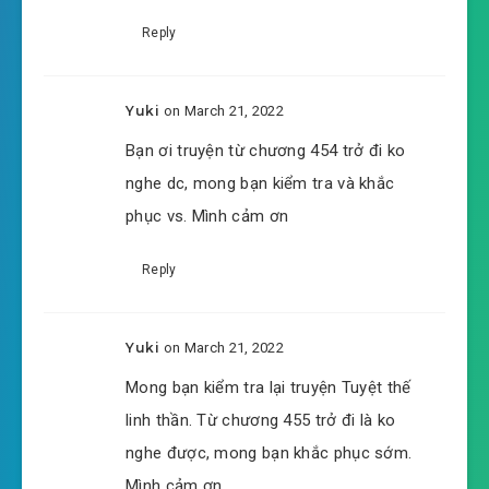
Reply
#45: Nghiêm Tề
#46: Theo gió vượt sóng
Yuki
on March 21, 2022
#47: Ngoại môn đệ tử
Bạn ơi truyện từ chương 454 trở đi ko
nghe dc, mong bạn kiểm tra và khắc
#48: Hai vị bạn cùng phòng
phục vs. Mình cảm ơn
#49: Lực công kích trắc thí bia
Reply
#50: Ô Khuê
#51: Ngũ đại thiên tài
Yuki
on March 21, 2022
Mong bạn kiểm tra lại truyện Tuyệt thế
#52: Kinh người thưởng cho
linh thần. Từ chương 455 trở đi là ko
#53: Bích Hà Thảo
nghe được, mong bạn khắc phục sớm.
Mình cảm ơn
#54: Tự tìm đường chết