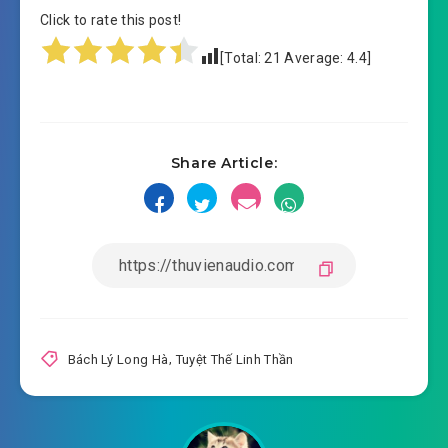
Click to rate this post!
#15: Huyết Đao Trại
[Total:
21
Average:
4.4
]
#16: Tô Mạc thực lực
#17: Toàn bộ chém giết
Share Article:
#18: Cổ gia có nữ Cổ Lam Tịch
#19: Gặp lại Lạc Huyên
#20: Thiếu thành chủ
#21: Nhân cấp lục giai
#22: Một bồi mười
Bách Lý Long Hà
,
Tuyệt Thế Linh Thần
#23: Lưu Tinh Thương Pháp
#24: Cường thế nghiền ép