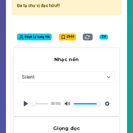
Đa tạ chư vị đạo hữu!!!
Bách Lý Long Hà
2940
CV
Nhạc nền
00:00
P
M
S
l
u
e
a
t
t
Giọng đọc
y
e
t