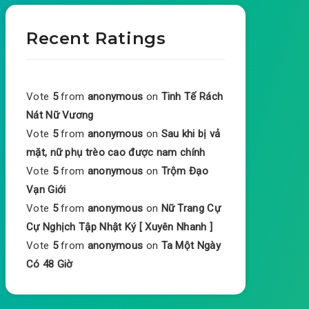
Recent Ratings
Vote
5
from
anonymous
on
Tinh Tế Rách
Nát Nữ Vương
Vote
5
from
anonymous
on
Sau khi bị vả
mặt, nữ phụ trèo cao được nam chính
Vote
5
from
anonymous
on
Trộm Đạo
Vạn Giới
Vote
5
from
anonymous
on
Nữ Trang Cự
Cự Nghịch Tập Nhật Ký [ Xuyên Nhanh ]
Vote
5
from
anonymous
on
Ta Một Ngày
Có 48 Giờ