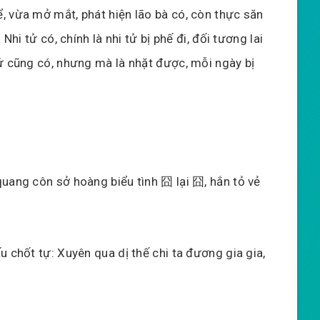
, vừa mở mắt, phát hiện lão bà có, còn thực săn
Nhi tử có, chính là nhi tử bị phế đi, đối tương lai
tử cũng có, nhưng mà là nhặt được, mỗi ngày bị
quang côn sở hoàng biểu tình 囧 lại 囧, hắn tỏ vẻ
u chốt tự: Xuyên qua dị thế chi ta đương gia gia,