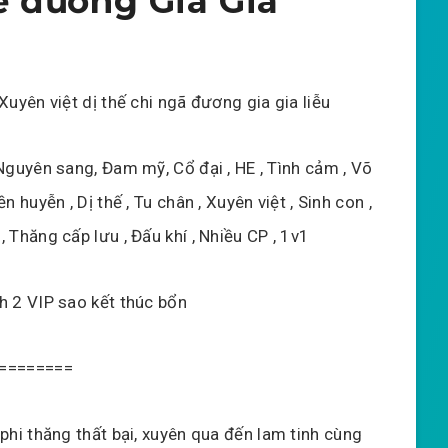
ế đương Gia Gia
Xuyên việt dị thế chi ngã đương gia gia liễu
 Nguyên sang, Đam mỹ, Cổ đại , HE , Tình cảm , Võ
ền huyễn , Dị thế , Tu chân , Xuyên việt , Sinh con ,
 Thăng cấp lưu , Đấu khí , Nhiều CP , 1v1
h 2 VIP sao kết thúc bổn
========
i thăng thất bại, xuyên qua đến lam tinh cùng