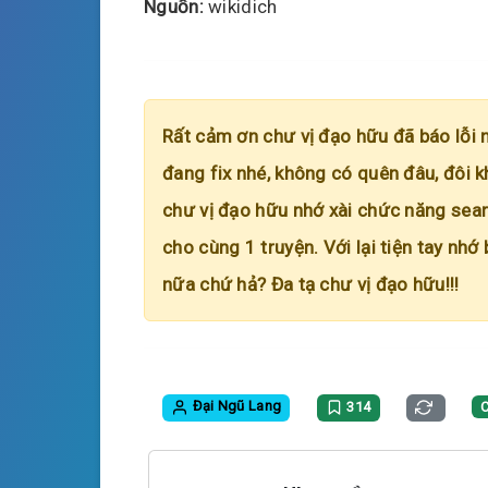
Nguồn:
wikidich
Rất cảm ơn chư vị đạo hữu đã báo lỗi 
đang fix nhé, không có quên đâu, đôi k
chư vị đạo hữu nhớ xài chức năng searc
cho cùng 1 truyện. Với lại tiện tay nhớ
nữa chứ hả? Đa tạ chư vị đạo hữu!!!
Đại Ngũ Lang
314