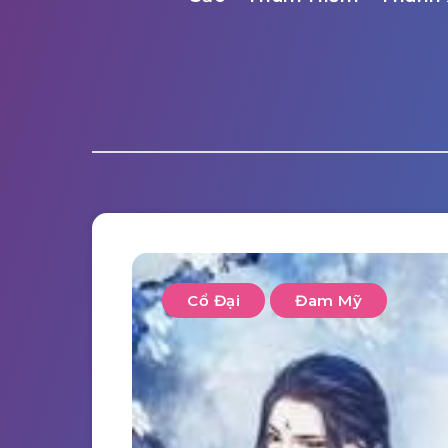
Cổ Đại
Đam Mỹ