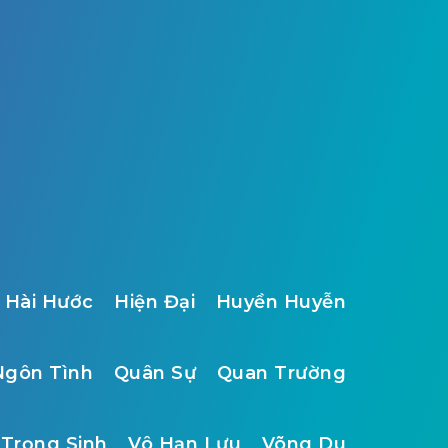
Hài Hước
Hiện Đại
Huyền Huyễn
Ngôn Tình
Quân Sự
Quan Trường
Trọng Sinh
Vô Hạn Lưu
Võng Du