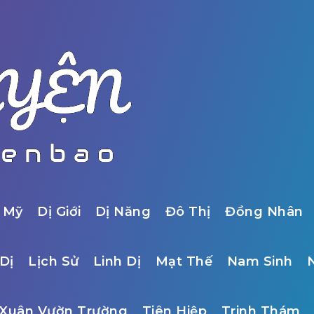
 Mỹ
Dị Giới
Dị Năng
Đô Thị
Đồng Nhân
Dị
Lịch Sử
Linh Dị
Mạt Thế
Nam Sinh
Xuân Vườn Trường
Tiên Hiệp
Trinh Thám