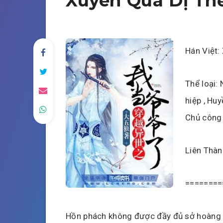
Xuyên Qua Dị Th
Hán Việt: 
Thể loại:
hiệp , Huy
Chủ công ,
Liên Thàn
========
Hồn phách không được đầy đủ sở hoàng ph