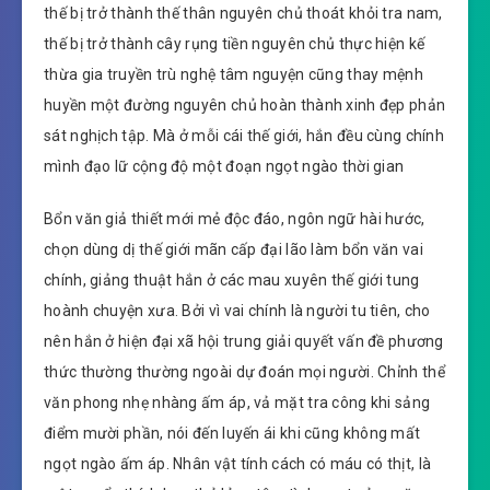
thế bị trở thành thế thân nguyên chủ thoát khỏi tra nam,
thế bị trở thành cây rụng tiền nguyên chủ thực hiện kế
thừa gia truyền trù nghệ tâm nguyện cũng thay mệnh
huyền một đường nguyên chủ hoàn thành xinh đẹp phản
sát nghịch tập. Mà ở mỗi cái thế giới, hắn đều cùng chính
mình đạo lữ cộng độ một đoạn ngọt ngào thời gian
Bổn văn giả thiết mới mẻ độc đáo, ngôn ngữ hài hước,
chọn dùng dị thế giới mãn cấp đại lão làm bổn văn vai
chính, giảng thuật hắn ở các mau xuyên thế giới tung
hoành chuyện xưa. Bởi vì vai chính là người tu tiên, cho
nên hắn ở hiện đại xã hội trung giải quyết vấn đề phương
thức thường thường ngoài dự đoán mọi người. Chỉnh thể
văn phong nhẹ nhàng ấm áp, vả mặt tra công khi sảng
điểm mười phần, nói đến luyến ái khi cũng không mất
ngọt ngào ấm áp. Nhân vật tính cách có máu có thịt, là