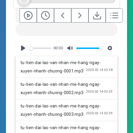
00:00
P
M
S
l
u
e
tu-tien-dai-lao-van-nhan-me-hang-ngay-
a
t
t
2020-02-14 03:38
xuyen-nhanh-chuong-0001.mp3
y
e
t
i
tu-tien-dai-lao-van-nhan-me-hang-ngay-
n
2020-02-14 03:39
xuyen-nhanh-chuong-0002.mp3
g
s
tu-tien-dai-lao-van-nhan-me-hang-ngay-
2020-02-14 03:39
xuyen-nhanh-chuong-0003.mp3
tu-tien-dai-lao-van-nhan-me-hang-ngay-