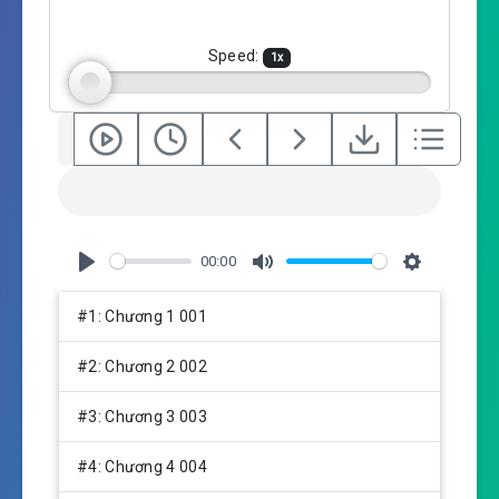
n
g
Speed:
1
x
s
00:00
P
M
S
l
u
e
#1: Chương 1 001
a
t
t
y
e
t
#2: Chương 2 002
i
n
#3: Chương 3 003
g
s
#4: Chương 4 004