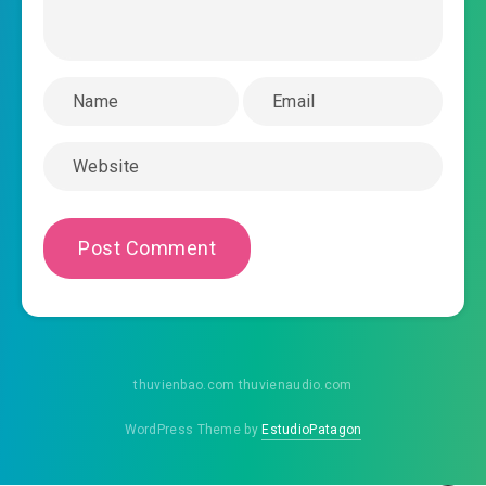
#45: Chương 45 045
#46: Chương 46 046
#47: Chương 47 047
#48: Chương 48 048
#49: Chương 49 049
#50: Chương 50 050
#51: Chương 51 051
#52: Chương 52 052
thuvienbao.com thuvienaudio.com
#53: Chương 53 053
WordPress Theme by
EstudioPatagon
#54: Chương 54 054