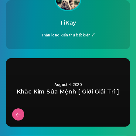
#25: Chương 25 025
#26: Chương 26 đệ nhất càng
TiKay
#27: Chương 27 027
Thần long kiến thủ bất kiến vĩ
#28: Chương 28 đệ nhất càng
#29: Chương 29 029
#30: Chương 30 030
August 4, 2020
#31: Chương 31 031
Khắc Kim Sửa Mệnh [ Giới Giải Trí ]
#32: Chương 32 032
#33: Chương 33 033
#34: Chương 34 034