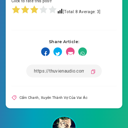
Click to rate this post!
#15: Chương 15 015
[Total:
8
Average:
3
]
#16: Chương 16 016
#17: Chương 17 017
Share Article:
#18: Chương 18 018
#19: Chương 19 019
#20: Chương 20 020
#21: Chương 21 021
#22: Chương 22 022
Cẩm Chanh
,
Xuyên Thành Vợ Của Vai Ác
#23: Chương 23 đệ nhất càng
#24: Chương 24 chương 2