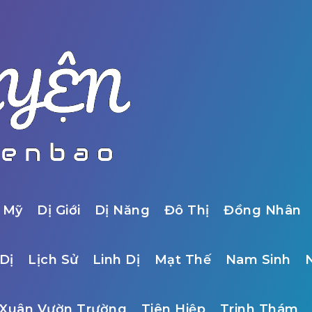
 Mỹ
Dị Giới
Dị Năng
Đô Thị
Đồng Nhân
Dị
Lịch Sử
Linh Dị
Mạt Thế
Nam Sinh
Xuân Vườn Trường
Tiên Hiệp
Trinh Thám