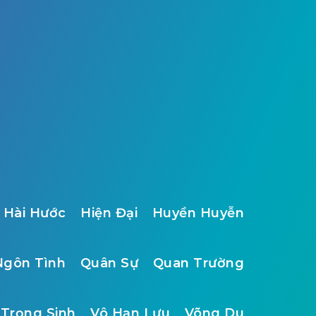
Hài Hước
Hiện Đại
Huyền Huyễn
Ngôn Tình
Quân Sự
Quan Trường
Trọng Sinh
Vô Hạn Lưu
Võng Du