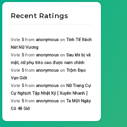
Recent Ratings
Vote
5
from
anonymous
on
Tinh Tế Rách
Nát Nữ Vương
Vote
5
from
anonymous
on
Sau khi bị vả
mặt, nữ phụ trèo cao được nam chính
Vote
5
from
anonymous
on
Trộm Đạo
Vạn Giới
Vote
5
from
anonymous
on
Nữ Trang Cự
Cự Nghịch Tập Nhật Ký [ Xuyên Nhanh ]
Vote
5
from
anonymous
on
Ta Một Ngày
Có 48 Giờ