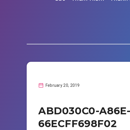
February 20, 2019
ABD030C0-A86E
66ECFF698F02