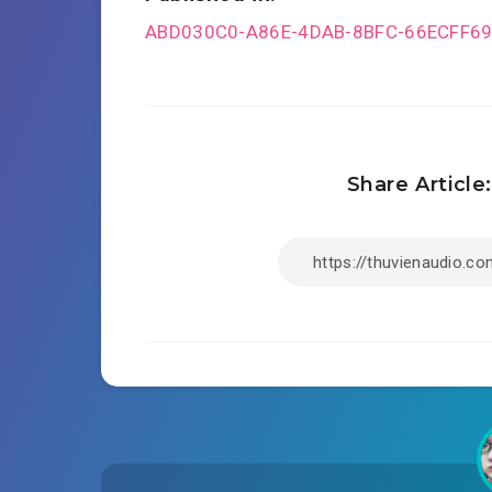
Post
ABD030C0-A86E-4DAB-8BFC-66ECFF6
navigation
Share Article