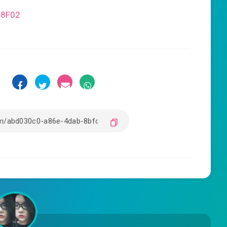
98F02
: