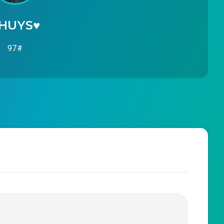
HUYS♥️
97#