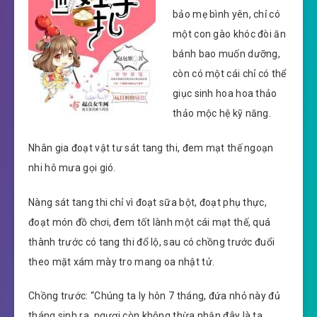
bảo mẹ bình yên, chỉ có
một con gào khóc đòi ăn
bánh bao muốn dưỡng,
còn có một cái chỉ có thể
giục sinh hoa hoa thảo
thảo mộc hệ kỹ năng.
Nhân gia đoạt vật tư sát tang thi, đem mạt thế ngoạn
nhi hô mưa gọi gió.
Nàng sát tang thi chỉ vì đoạt sữa bột, đoạt phụ thực,
đoạt món đồ chơi, đem tốt lành một cái mạt thế, quá
thành trước có tang thi đổ lộ, sau có chồng trước đuổi
theo mặt xám mày tro mang oa nhật tử.
Chồng trước: “Chúng ta ly hôn 7 tháng, đứa nhỏ này đủ
tháng sinh ra, ngươi còn không thừa nhận đây là ta