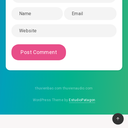
thuvienbao.com thuvienaudio.com
WordPress Theme by
EstudioPatagon