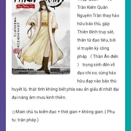
Trần Kiếm Quân
Nguyên Trần thay hảo
hữu báo thù, gặp
Thiên Đình truy sát,
thân tử đạo tiêu, bởi
vì truyền kỳ công
pháp 《 Thần Ân điển
》 trọng sinh đến võ
đạo chi sơ, cùng hảo
hữu đạp vào báo thù
huyết lộ, thật tình không biết phía sau ẩn giấu đi nhất đại
đại năng âm mưu kinh thiên.
⚝Main chủ tu kiếm đạo + thời gian + không gian. ( Phụ
tu: trận pháp )