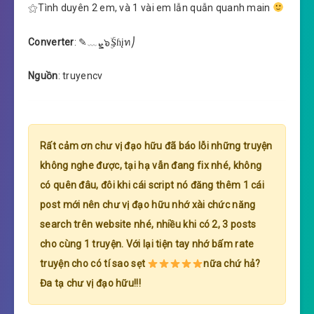
⚝Tình duyên 2 em, và 1 vài em lẫn quẫn quanh main
Converter
: ✎﹏ܨ๖ۣۜ₷ɦįท⎠
Nguồn
: truyencv
Rất cảm ơn chư vị đạo hữu đã báo lỗi những truyện
không nghe được, tại hạ vẫn đang fix nhé, không
có quên đâu, đôi khi cái script nó đăng thêm 1 cái
post mới nên chư vị đạo hữu nhớ xài chức năng
search trên website nhé, nhiều khi có 2, 3 posts
cho cùng 1 truyện. Với lại tiện tay nhớ bấm rate
truyện cho có tí sao sẹt
nữa chứ hả?
Đa tạ chư vị đạo hữu!!!