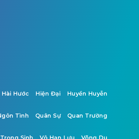
Hài Hước
Hiện Đại
Huyền Huyễn
Ngôn Tình
Quân Sự
Quan Trường
Trọng Sinh
Vô Hạn Lưu
Võng Du