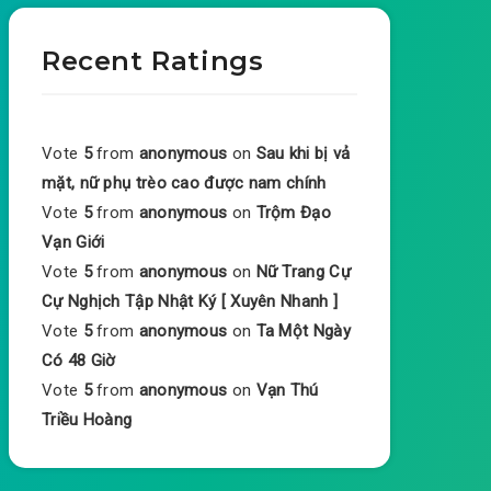
Recent Ratings
Vote
5
from
anonymous
on
Sau khi bị vả
mặt, nữ phụ trèo cao được nam chính
Vote
5
from
anonymous
on
Trộm Đạo
Vạn Giới
Vote
5
from
anonymous
on
Nữ Trang Cự
Cự Nghịch Tập Nhật Ký [ Xuyên Nhanh ]
Vote
5
from
anonymous
on
Ta Một Ngày
Có 48 Giờ
Vote
5
from
anonymous
on
Vạn Thú
Triều Hoàng