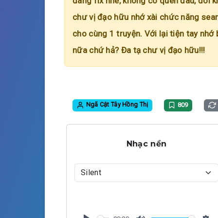
đang fix nhé, không có quên đâu, đôi k
chư vị đạo hữu nhớ xài chức năng searc
cho cùng 1 truyện. Với lại tiện tay nhớ
nữa chứ hả? Đa tạ chư vị đạo hữu!!!
Ngã Cật Tây Hồng Thị
809
Nhạc nền