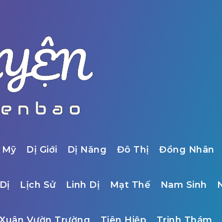
 Mỹ
Dị Giới
Dị Năng
Đô Thị
Đồng Nhân
Dị
Lịch Sử
Linh Dị
Mạt Thế
Nam Sinh
Xuân Vườn Trường
Tiên Hiệp
Trinh Thám