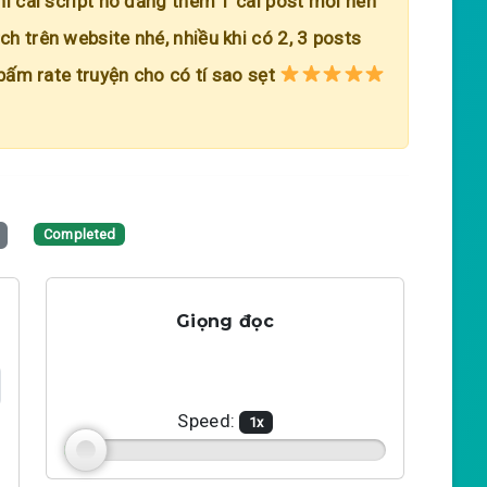
hi cái script nó đăng thêm 1 cái post mới nên
h trên website nhé, nhiều khi có 2, 3 posts
 bấm rate truyện cho có tí sao sẹt
Completed
Giọng đọc
Speed:
1
x