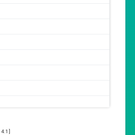
:
4.1
]
ấu (Thượng)