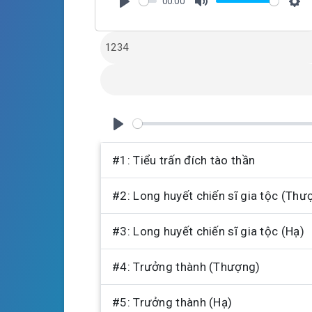
00:00
P
M
S
l
u
e
a
t
t
y
e
t
i
n
g
P
s
l
#1: Tiểu trấn đích tào thần
a
#2: Long huyết chiến sĩ gia tộc (Thư
y
#3: Long huyết chiến sĩ gia tộc (Hạ)
#4: Trưởng thành (Thượng)
#5: Trưởng thành (Hạ)