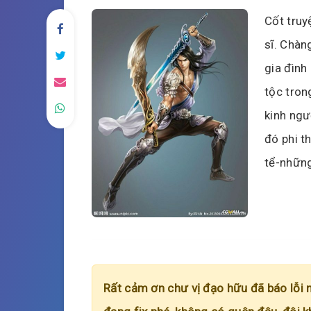
Cốt truy
sĩ. Chàn
gia đìn
tộc tron
kinh ngư
đó phi t
tể-những
Rất cảm ơn chư vị đạo hữu đã báo lỗi 