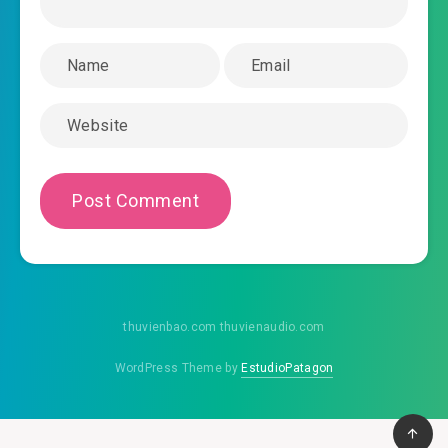
#45: Keng! Cường hóa thành công
#46: Triệu Gia đánh tới môn
#47: Võ Đạo Thần Tượng
#48: Phật Chi Thủy Tổ
#49:
#50: Thiên kiêu thi đấu
#51: Thay thế bổ sung tiêu chuẩn
#52: Chơi thoát
thuvienbao.com thuvienaudio.com
#53: Có sát ý
WordPress Theme by
EstudioPatagon
#54: Ta đây đầu liền tri số 5 vạn?