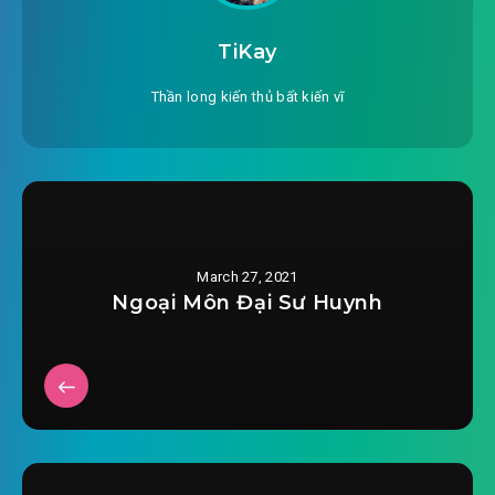
#26: Tàng Bảo Động
TiKay
#27: Sách giáo khoa cấp bậc người
Thần long kiến thủ bất kiến vĩ
#28: Khổ ép Mạnh Trường Sinh
#29: Long Hổ Đấu
#30:
#31: Đánh tới cửa rồi
March 27, 2021
Ngoại Môn Đại Sư Huynh
#32: Xung Thiên Kiếm Khí
#33: Kiếm Thể
#34: Xong con bê, người vợ bị chính mình làm
không còn
#35: Tiểu kiếm lời 1 bút