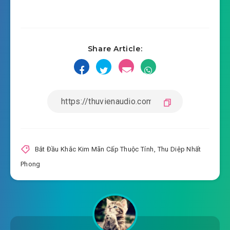
#16: Đem Kê Bá làm mất rồi?
#17: Tị Thế Trùng
Share Article:
#18: So với thiên phú?
#19: Khinh người quá đáng!
#20: Hắn muốn thắng đi 100 vạn!
#21: Gian lận, quay cóp?
#22: Bán mình trả nợ!
Bắt Đầu Khắc Kim Mãn Cấp Thuộc Tính
,
Thu Diệp Nhất
Phong
#23: Xảo ngộ trùm thổ phỉ
#24: Náo Kê Triều
#25: Kê VS báo