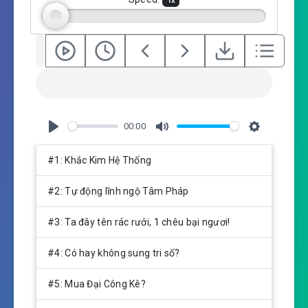
1
x
s
00:00
P
M
S
l
u
e
#1: Khắc Kim Hệ Thống
a
t
t
y
e
t
#2: Tự động lĩnh ngộ Tâm Pháp
i
n
#3: Ta đây tên rác rưởi, 1 chêu bại ngươi!
g
s
#4: Có hay không sung tri số?
#5: Mua Đại Công Kê?