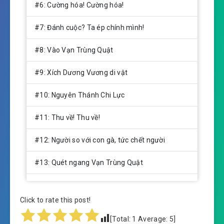
#6: Cường hóa! Cường hóa!
#7: Đánh cuộc? Ta ép chính mình!
#8: Vào Vạn Trùng Quật
#9: Xích Dương Vương di vật
#10: Nguyên Thánh Chi Lực
#11: Thu về! Thu về!
#12: Người so với con gà, tức chết người
#13: Quét ngang Vạn Trùng Quật
#14: Đem con gà cho nấu?
Click to rate this post!
#15: Được rồi vết sẹo đã quên đau
[Total:
1
Average:
5
]