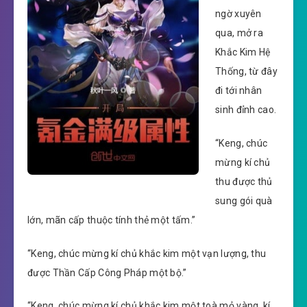
ngờ xuyên
qua, mở ra
Khắc Kim Hệ
Thống, từ đây
đi tới nhân
sinh đỉnh cao.
“Keng, chúc
mừng kí chủ
thu được thủ
sung gói quà
lớn, mãn cấp thuộc tính thẻ một tấm.”
“Keng, chúc mừng kí chủ khắc kim một vạn lượng, thu
được Thần Cấp Công Pháp một bộ.”
“Keng, chúc mừng kí chủ khắc kim một toà mỏ vàng, kí