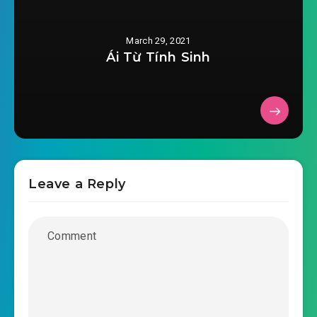
#36: 60 vạn tiền chuộc
March 29, 2021
Ái Từ Tính Sinh
#37: Bắc Mạc Thành
#38: Tự đánh bạt tai mạnh
#39: Khe nằm, lôi kéo người ta phạm tội a!
#40: Sung tri số! Sung tri số!
Leave a Reply
#41: Hi hữu đạo cụ
#42: Gây rắc rối Kê
#43: Chọi gà
#44: 4 cái oan đại đầu