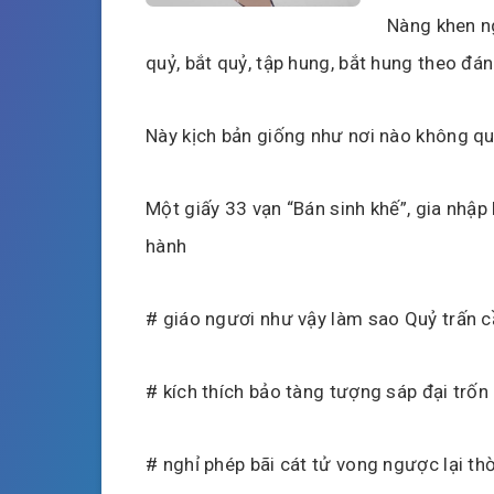
Nàng khen ng
quỷ, bắt quỷ, tập hung, bắt hung theo đá
Này kịch bản giống như nơi nào không q
Một giấy 33 vạn “Bán sinh khế”, gia nhập
hành
# giáo ngươi như vậy làm sao Quỷ trấn c
# kích thích bảo tàng tượng sáp đại trốn g
# nghỉ phép bãi cát tử vong ngược lại th