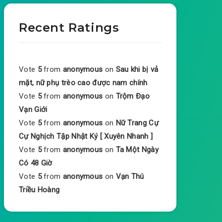
Recent Ratings
Vote
5
from
anonymous
on
Sau khi bị vả
mặt, nữ phụ trèo cao được nam chính
Vote
5
from
anonymous
on
Trộm Đạo
Vạn Giới
Vote
5
from
anonymous
on
Nữ Trang Cự
Cự Nghịch Tập Nhật Ký [ Xuyên Nhanh ]
Vote
5
from
anonymous
on
Ta Một Ngày
Có 48 Giờ
Vote
5
from
anonymous
on
Vạn Thú
Triều Hoàng