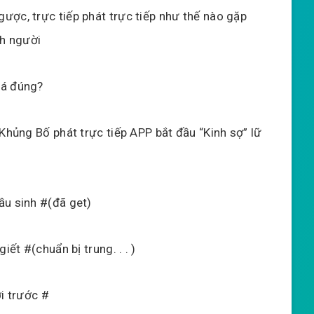
ược, trực tiếp phát trực tiếp như thế nào gặp
nh người
uá đúng?
 Khủng Bố phát trực tiếp APP bắt đầu “Kinh sợ” lữ
ầu sinh #(đã get)
iết #(chuẩn bị trung. . . )
ời trước #