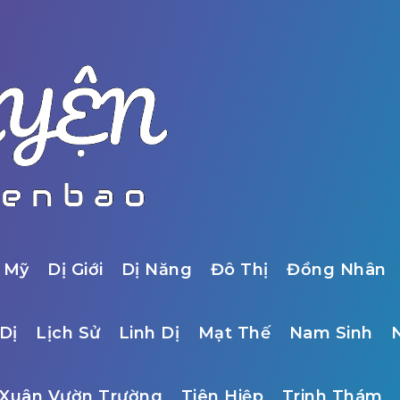
 Mỹ
Dị Giới
Dị Năng
Đô Thị
Đồng Nhân
Dị
Lịch Sử
Linh Dị
Mạt Thế
Nam Sinh
Xuân Vườn Trường
Tiên Hiệp
Trinh Thám