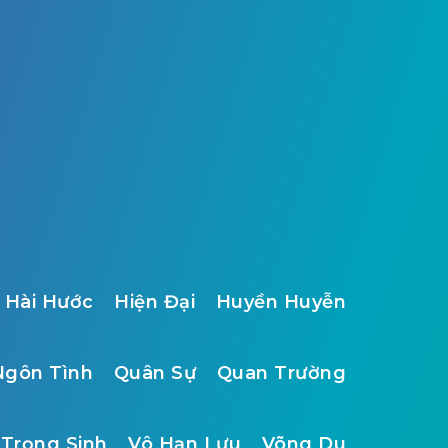
Hài Hước
Hiện Đại
Huyền Huyễn
Ngôn Tình
Quân Sự
Quan Trường
Trọng Sinh
Vô Hạn Lưu
Võng Du