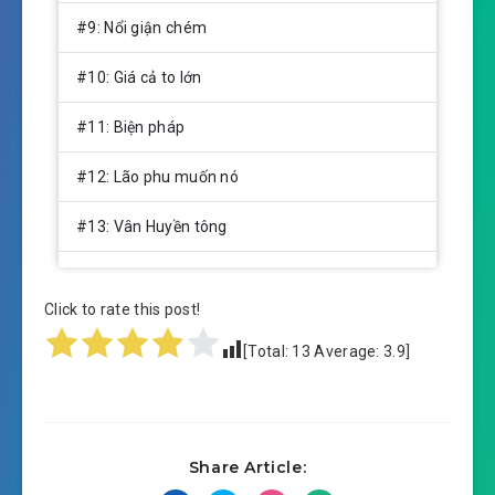
#9: Nổi giận chém
#10: Giá cả to lớn
#11: Biện pháp
#12: Lão phu muốn nó
#13: Vân Huyền tông
#14: Tam sơn
Click to rate this post!
#15: Thiên cấp huyết mạch
[Total:
13
Average:
3.9
]
#16: Tu vi chi lực
#17: Nát!
Share Article:
#18: Chân Ngôn Kiều