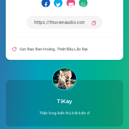
#19: Đào mệnh
#20: Hắn đùa bỡn ta
#21: Chơi xỏ lá
#22: Cửa thứ tư khảo hạch
Cực Đạo Đan Hoàng
,
Thiệt Đầu Lão Đại
#23: Ngưng Huyết tứ trọng
#24: Thần bí kim huyết
#25: Ngự Thần Quyết
#26: Tông môn nhiệm vụ
TiKay
#27: Cụ Phong Lang
Thần long kiến thủ bất kiến vĩ
#28: Chân diện mục