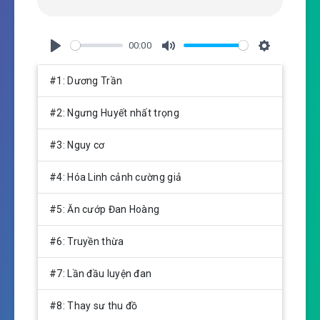
00:00
P
M
S
l
u
e
#1: Dương Trần
a
t
t
y
e
t
#2: Ngưng Huyết nhất trọng
i
n
#3: Nguy cơ
g
s
#4: Hóa Linh cảnh cường giả
#5: Ăn cướp Đan Hoàng
#6: Truyền thừa
#7: Lần đầu luyện đan
#8: Thay sư thu đồ