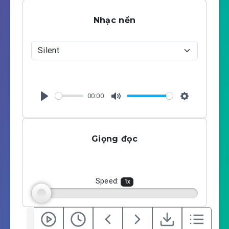
Nhạc nền
00:00
P
M
S
l
u
e
a
t
t
Giọng đọc
y
e
t
i
n
g
Speed:
1
x
s