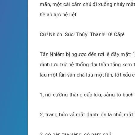
mãn, một cái cấm chú đi xuống nháy mắt
hề áp lực hệ liệt
Cư! Nhiên! Súc! Thủy! Thành!! 0! Cấp!
Tần Nhiễm bị ngược đến rơi lệ đầy mặt: “N
định lưu trữ hệ thống đại thần tặng kèm
lau một lần vãn chà lau một lần, tốt xấu
1, nữ cường thăng cấp lưu, sảng tô bạch
2, trang bức vả mặt đánh lộn là chủ, mặt 
3, có bàn tay vàng, có nam chủ