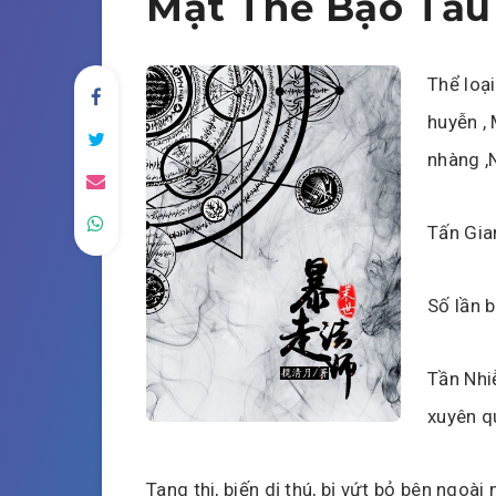
Mạt Thế Bạo Tẩu
Thể loại
huyễn , 
nhàng ,
Tấn Gia
Số lần 
Tần Nhi
xuyên q
Tang thi, biến dị thú, bị vứt bỏ bên ngoài 