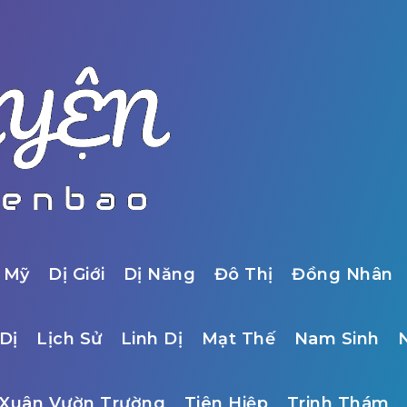
 Mỹ
Dị Giới
Dị Năng
Đô Thị
Đồng Nhân
Dị
Lịch Sử
Linh Dị
Mạt Thế
Nam Sinh
Xuân Vườn Trường
Tiên Hiệp
Trinh Thám