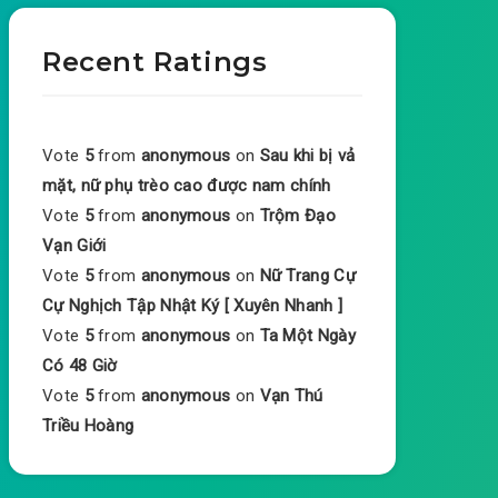
Recent Ratings
Vote
5
from
anonymous
on
Sau khi bị vả
mặt, nữ phụ trèo cao được nam chính
Vote
5
from
anonymous
on
Trộm Đạo
Vạn Giới
Vote
5
from
anonymous
on
Nữ Trang Cự
Cự Nghịch Tập Nhật Ký [ Xuyên Nhanh ]
Vote
5
from
anonymous
on
Ta Một Ngày
Có 48 Giờ
Vote
5
from
anonymous
on
Vạn Thú
Triều Hoàng