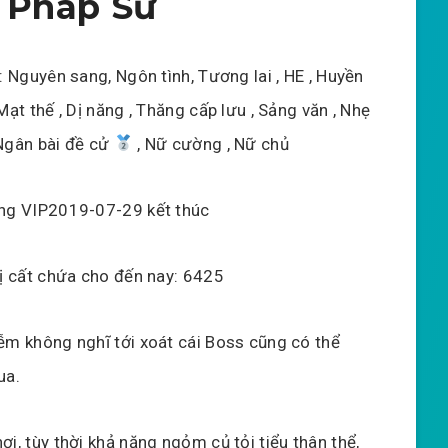
 Pháp Sư
: Nguyên sang, Ngôn tình, Tương lai , HE , Huyền
Mạt thế , Dị năng , Thăng cấp lưu , Sảng văn , Nhẹ
Ngân bài đề cử
, Nữ cường , Nữ chủ
ng VIP2019-07-29 kết thúc
bị cất chứa cho đến nay: 6425
ễm không nghĩ tới xoát cái Boss cũng có thể
ua.
nơi, tùy thời khả năng ngỏm củ tỏi tiểu thân thể,