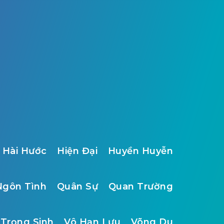
Hài Hước
Hiện Đại
Huyền Huyễn
Ngôn Tình
Quân Sự
Quan Trường
Trọng Sinh
Vô Hạn Lưu
Võng Du