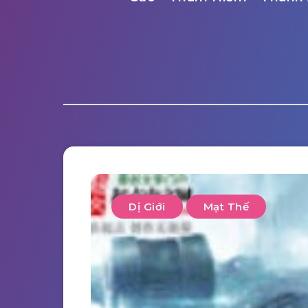
Dị Giới
Mạt Thế