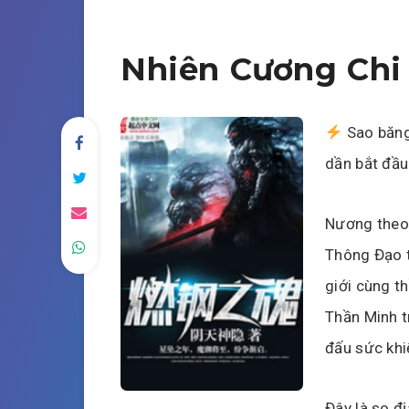
Nhiên Cương Chi
Sao băng
dần bắt đầu
Nương theo 
Thông Đạo t
giới cùng t
Thần Minh t
đấu sức khi
Đây là so đ