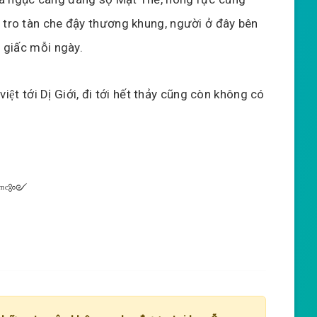
g tro tàn che đậy thương khung, người ở đây bên
n giấc mỗi ngày.
ệt tới Dị Giới, đi tới hết thảy cũng còn không có
ᵐᶜ༻