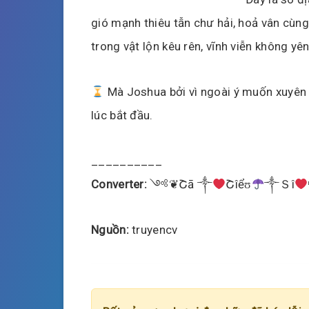
gió mạnh thiêu tẫn chư hải, hoả vân cùn
trong vật lộn kêu rên, vĩnh viễn không yê
Mà Joshua bởi vì ngoài ý muốn xuyên vi
lúc bắt đầu.
__________
Converter:
༺❦Շā ༒
Շîểʊ
༒Ｓî
Nguồn:
truyencv