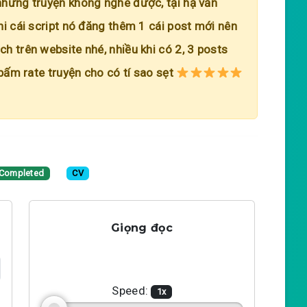
những truyện không nghe được, tại hạ vẫn
hi cái script nó đăng thêm 1 cái post mới nên
h trên website nhé, nhiều khi có 2, 3 posts
 bấm rate truyện cho có tí sao sẹt
Completed
CV
Giọng đọc
Speed:
1
x