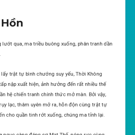
 Hồn
 lướt qua, ma triều buông xuống, phân tranh dần
.
lấy trật tự bình chướng suy yếu, Thời Không
ấp nập xuất hiện, ảnh hưởng đến rất nhiều thế
hần hệ chiến tranh chính thức mở màn. Bởi vậy,
rụy lạc, thâm uyên mở ra, hỗn độn cùng trật tự
ến cho quần tinh rớt xuống, chúng ma tỉnh lại.
ịa ngục càng đáng sợ Mạt Thế, nóng rực cùng