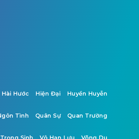
Hài Hước
Hiện Đại
Huyền Huyễn
Ngôn Tình
Quân Sự
Quan Trường
Trọng Sinh
Vô Hạn Lưu
Võng Du