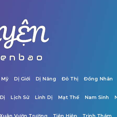
 Mỹ
Dị Giới
Dị Năng
Đô Thị
Đồng Nhân
Dị
Lịch Sử
Linh Dị
Mạt Thế
Nam Sinh
Xuân Vườn Trường
Tiên Hiệp
Trinh Thám