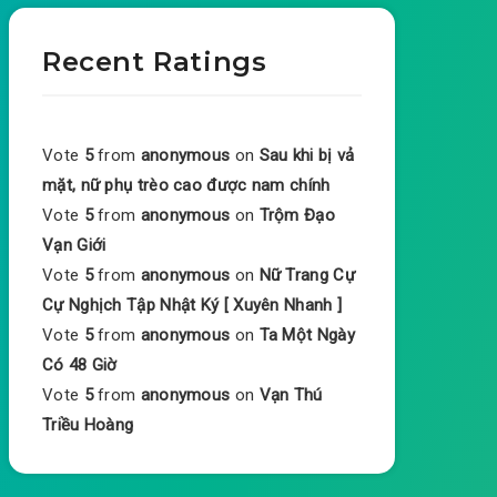
Recent Ratings
Vote
5
from
anonymous
on
Sau khi bị vả
mặt, nữ phụ trèo cao được nam chính
Vote
5
from
anonymous
on
Trộm Đạo
Vạn Giới
Vote
5
from
anonymous
on
Nữ Trang Cự
Cự Nghịch Tập Nhật Ký [ Xuyên Nhanh ]
Vote
5
from
anonymous
on
Ta Một Ngày
Có 48 Giờ
Vote
5
from
anonymous
on
Vạn Thú
Triều Hoàng