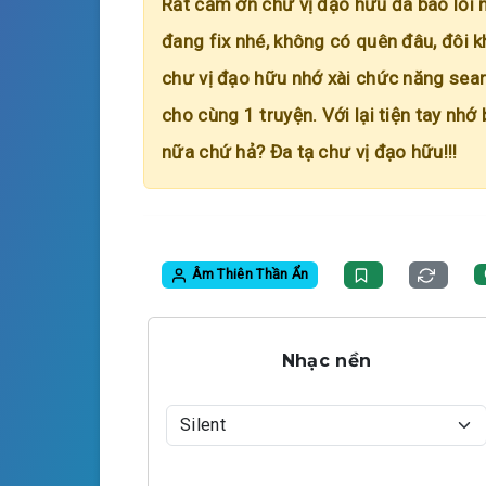
Rất cảm ơn chư vị đạo hữu đã báo lỗi 
đang fix nhé, không có quên đâu, đôi k
chư vị đạo hữu nhớ xài chức năng searc
cho cùng 1 truyện. Với lại tiện tay nhớ
nữa chứ hả? Đa tạ chư vị đạo hữu!!!
Âm Thiên Thần Ẩn
Nhạc nền