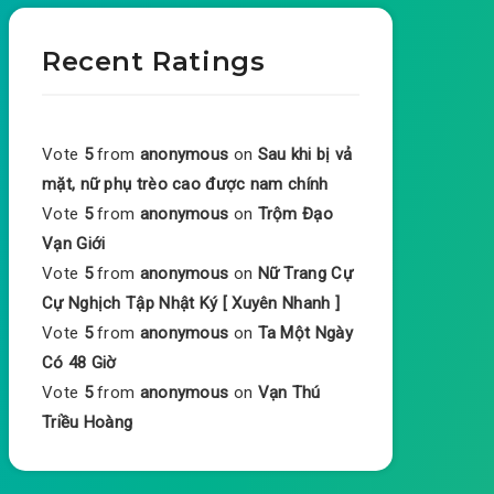
Recent Ratings
Vote
5
from
anonymous
on
Sau khi bị vả
mặt, nữ phụ trèo cao được nam chính
Vote
5
from
anonymous
on
Trộm Đạo
Vạn Giới
Vote
5
from
anonymous
on
Nữ Trang Cự
Cự Nghịch Tập Nhật Ký [ Xuyên Nhanh ]
Vote
5
from
anonymous
on
Ta Một Ngày
Có 48 Giờ
Vote
5
from
anonymous
on
Vạn Thú
Triều Hoàng