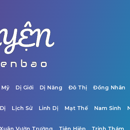
 Mỹ
Dị Giới
Dị Năng
Đô Thị
Đồng Nhân
Dị
Lịch Sử
Linh Dị
Mạt Thế
Nam Sinh
Xuân Vườn Trường
Tiên Hiệp
Trinh Thám