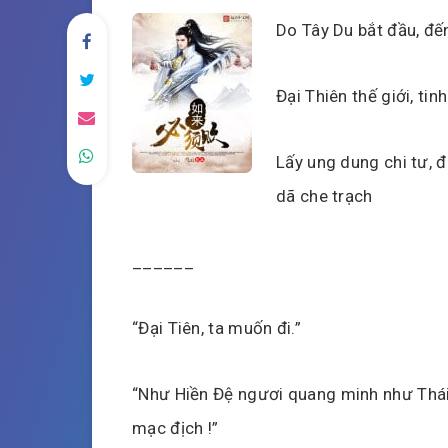
Do Tây Du bắt đầu, đế
Đại Thiên thế giới, ti
Lấy ung dung chi tư, đ
dã che trạch
______
“Đại Tiên, ta muốn đi.”
“Như Hiền Đệ ngươi quang minh như Thái D
mạc địch !”