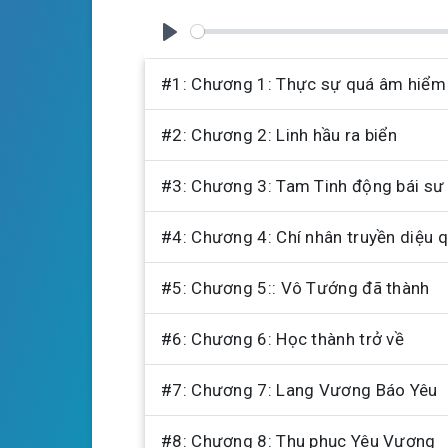
g
s
P
l
#1: Chương 1: Thực sự quá âm hiểm
a
#2: Chương 2: Linh hầu ra biển
y
#3: Chương 3: Tam Tinh động bái sư
#4: Chương 4: Chí nhân truyền diệu 
#5: Chương 5:: Vô Tướng đã thành
#6: Chương 6: Học thành trở về
#7: Chương 7: Lang Vương Báo Yêu
#8: Chương 8: Thu phục Yêu Vương