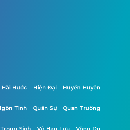
Hài Hước
Hiện Đại
Huyền Huyễn
Ngôn Tình
Quân Sự
Quan Trường
Trọng Sinh
Vô Hạn Lưu
Võng Du