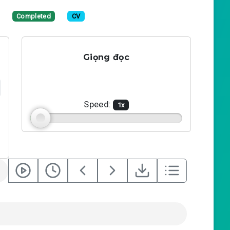
Completed
CV
Giọng đọc
Speed:
1
x