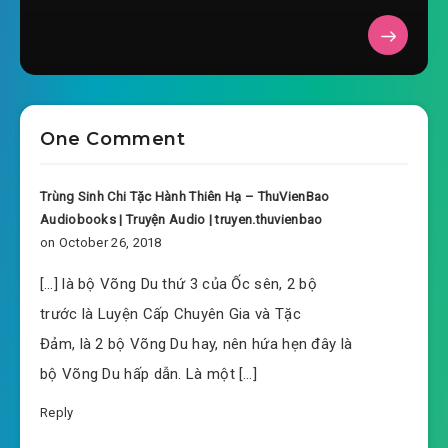
2018-10-17 12:53
tac-dam-chuong-0038.mp3
2018-10-17 12:53
tac-dam-chuong-0039.mp3
2018-10-17 12:53
tac-dam-chuong-0040.mp3
One Comment
2018-10-17 12:53
tac-dam-chuong-0041.mp3
2018-10-17 12:53
tac-dam-chuong-0042.mp3
Trùng Sinh Chi Tặc Hành Thiên Hạ – ThuVienBao
Audiobooks | Truyện Audio | truyen.thuvienbao
2018-10-17 12:53
tac-dam-chuong-0043.mp3
on October 26, 2018
2018-10-17 12:53
tac-dam-chuong-0044.mp3
[…] là bộ Võng Du thứ 3 của Ốc sên, 2 bộ
trước là Luyện Cấp Chuyên Gia và Tặc
2018-10-17 12:54
tac-dam-chuong-0045.mp3
Đảm, là 2 bộ Võng Du hay, nên hứa hẹn đây là
2018-10-17 12:54
tac-dam-chuong-0046.mp3
bộ Võng Du hấp dẫn. Là một […]
2018-10-17 12:54
tac-dam-chuong-0047.mp3
Reply