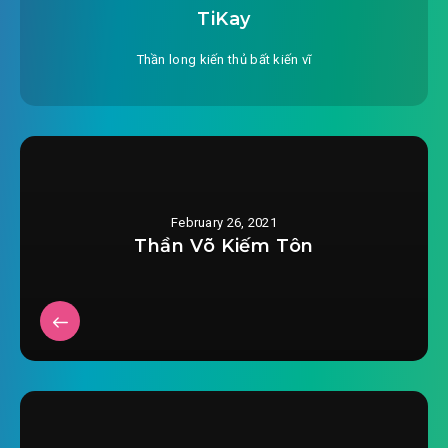
TiKay
#27: Tử Kim Nhân Sâm
Thần long kiến thủ bất kiến vĩ
#28: Cảm ngộ
#29: Phân biệt
#30: Quay về thôn
#31: Trị liệu
February 26, 2021
Thần Võ Kiếm Tôn
#32: Đột phá
#33: Thế giới bên ngoài
#34: Ra Đại Hoang
#35: Hư Thần giới
#36: Chán ghét đại hung