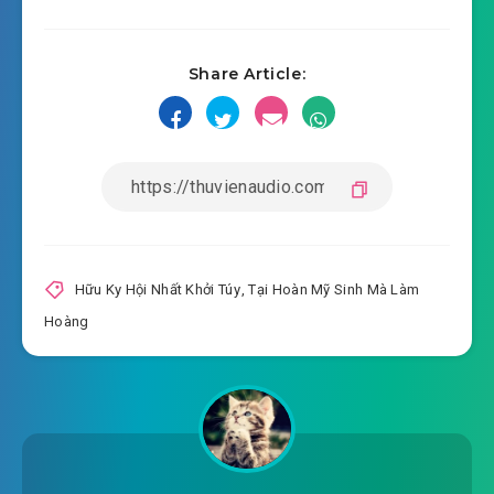
#17: Trộm trứng
Share Article:
#18: Xung kích nhân thể thiên đồ
#19: Tru Tiên Kiếm Khí
#20: Ngạo kiều tiểu la lỵ
#21: Mang tiểu la lỵ kiếm chuyện
#22: Tiểu Nguyệt Thiền
Hữu Ky Hội Nhất Khởi Túy
,
Tại Hoàn Mỹ Sinh Mà Làm
Hoàng
#23: Ta muốn cùng ngươi đơn đấu
#24: Quỷ a
#25: Tiểu thế giới
#26: Động thiên