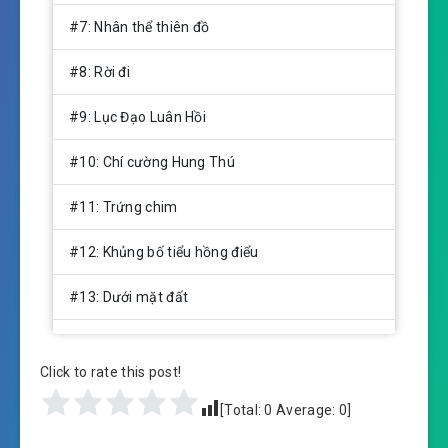
#7: Nhân thể thiên đồ
#8: Rời đi
#9: Lục Đạo Luân Hồi
#10: Chí cường Hung Thú
#11: Trứng chim
#12: Khủng bố tiểu hồng điểu
#13: Dưới mặt đất
#14: Tiến lên
Click to rate this post!
#15: Lục Đạo Luân Hồi Thiên Công
[Total:
0
Average:
0
]
#16: Tên to xác