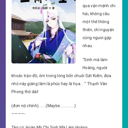
qua vận mệnh chi
hải, không cầu
một thế thông
thiên, chỉ nguyện
cùng ngươi gặp
nhau.
“Sinh mà làm
Hoàng, người
khoác trận đồ, ôm trong lòng bốn chuôi Sát Kiếm, đứa
nhỏ này giáng lâm là phúc hay là họa. . .” Thạch Vân
Phong thở dài!
(đơn nữ chính)……..(Maybe…………….)
————-
Tên cũ: Hoàn Mỹ Chi Sinh Mà Làm Hoàng.