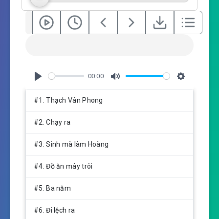
00:00
P
M
S
l
u
e
#1: Thạch Vân Phong
a
t
t
y
e
t
#2: Chạy ra
i
n
#3: Sinh mà làm Hoàng
g
s
#4: Đồ ăn mây trôi
#5: Ba năm
#6: Đi lệch ra