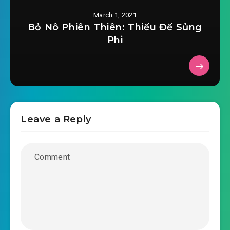
March 1, 2021
#37: Lực cực kỳ
Bỏ Nô Phiên Thiên: Thiếu Đế Sủng
Phi
#38: Kích bổ thanh đồng
#39: Sóng gió
#40: Hỏa tộc tổ địa
#41: Duy nhất động thiên
Leave a Reply
#42: Biết bay
#43: Quay về thôn
#44: Ta lập chí thanh không Sơ Thủy địa
#45: Quét ngang
#46: Hai năm