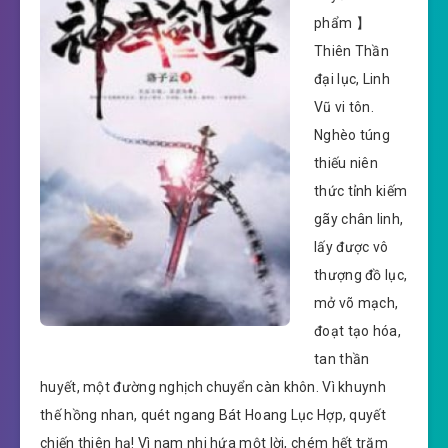
phẩm 】
Thiên Thần
đại lục, Linh
Vũ vi tôn.
Nghèo túng
thiếu niên
thức tỉnh kiếm
gãy chân linh,
lấy được vô
thượng đồ lục,
mở võ mạch,
đoạt tạo hóa,
tan thần
huyết, một đường nghịch chuyển càn khôn. Vì khuynh
thế hồng nhan, quét ngang Bát Hoang Lục Hợp, quyết
chiến thiên hạ! Vì nam nhi hứa một lời, chém hết trăm