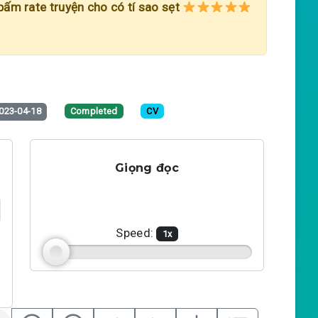
 bấm rate truyện cho có tí sao sẹt
023-04-18
Completed
CV
Giọng đọc
Speed:
1
x