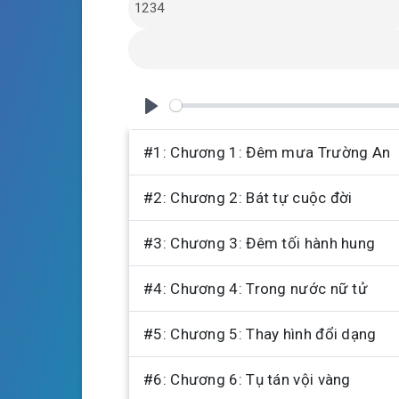
a
t
t
y
e
t
i
n
g
P
s
l
#1: Chương 1: Đêm mưa Trường An
a
#2: Chương 2: Bát tự cuộc đời
y
#3: Chương 3: Đêm tối hành hung
#4: Chương 4: Trong nước nữ tử
#5: Chương 5: Thay hình đổi dạng
#6: Chương 6: Tụ tán vội vàng