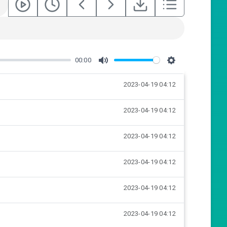
00:00
M
S
2023-04-19 04:12
u
e
t
t
2023-04-19 04:12
e
t
i
2023-04-19 04:12
n
g
2023-04-19 04:12
s
2023-04-19 04:12
2023-04-19 04:12