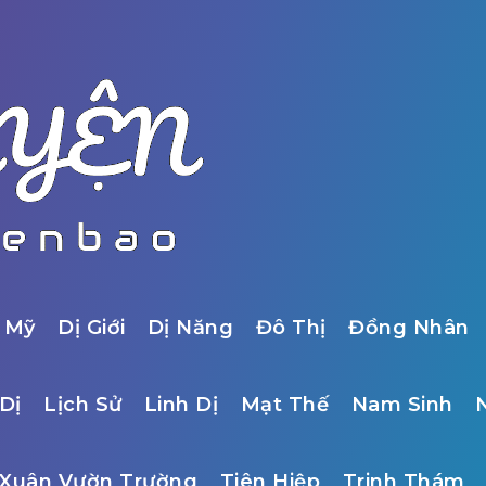
 Mỹ
Dị Giới
Dị Năng
Đô Thị
Đồng Nhân
Dị
Lịch Sử
Linh Dị
Mạt Thế
Nam Sinh
Xuân Vườn Trường
Tiên Hiệp
Trinh Thám