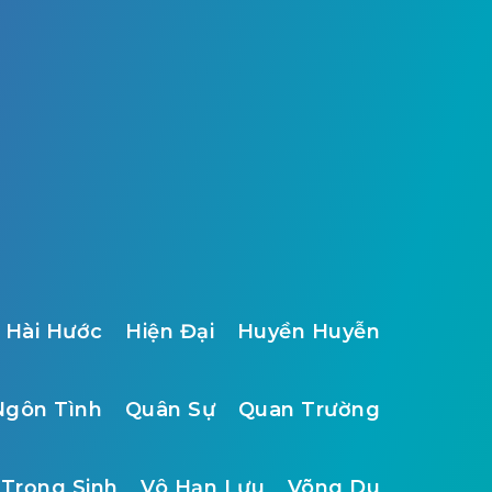
Hài Hước
Hiện Đại
Huyền Huyễn
Ngôn Tình
Quân Sự
Quan Trường
Trọng Sinh
Vô Hạn Lưu
Võng Du