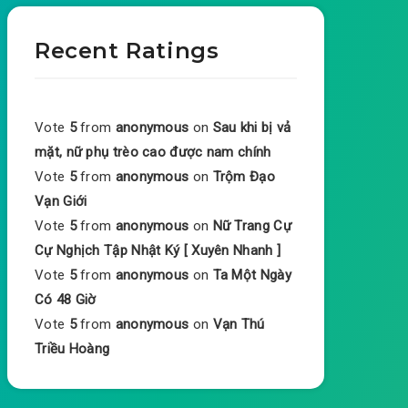
Recent Ratings
Vote
5
from
anonymous
on
Sau khi bị vả
mặt, nữ phụ trèo cao được nam chính
Vote
5
from
anonymous
on
Trộm Đạo
Vạn Giới
Vote
5
from
anonymous
on
Nữ Trang Cự
Cự Nghịch Tập Nhật Ký [ Xuyên Nhanh ]
Vote
5
from
anonymous
on
Ta Một Ngày
Có 48 Giờ
Vote
5
from
anonymous
on
Vạn Thú
Triều Hoàng