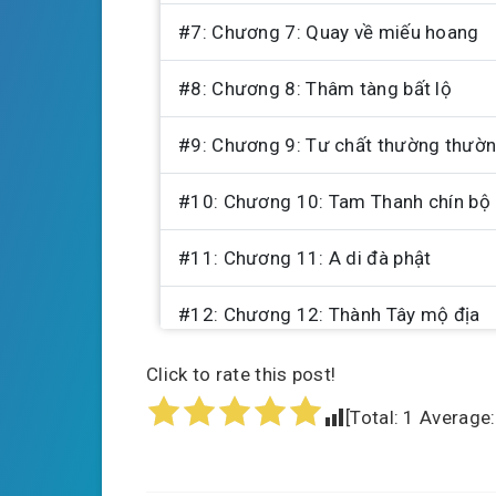
#7: Chương 7: Quay về miếu hoang
#8: Chương 8: Thâm tàng bất lộ
#9: Chương 9: Tư chất thường thườ
#10: Chương 10: Tam Thanh chín bộ
#11: Chương 11: A di đà phật
#12: Chương 12: Thành Tây mộ địa
#13: Chương 13: Nơi tìm kiếm đồ vật
Click to rate this post!
[Total:
1
Average
#14: Chương 14: Mai rùa Thiên Thư
#15: Chương 15: Vạn Pháp chi nguy