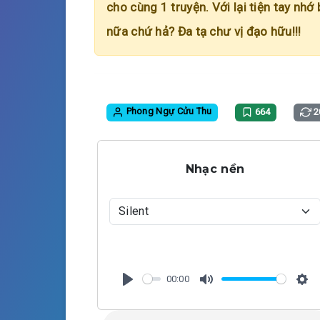
cho cùng 1 truyện. Với lại tiện tay nhớ
nữa chứ hả? Đa tạ chư vị đạo hữu!!!
Phong Ngự Cửu Thu
664
2
Nhạc nền
00:00
P
M
S
l
u
e