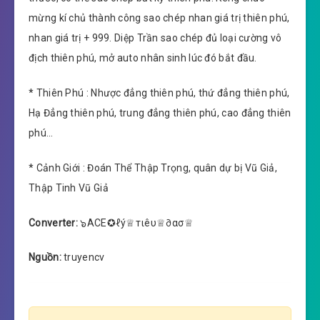
mừng kí chủ thành công sao chép nhan giá trị thiên phú,
nhan giá trị + 999. Diệp Trần sao chép đủ loại cường vô
địch thiên phú, mở auto nhân sinh lúc đó bắt đầu.
* Thiên Phú : Nhược đẳng thiên phú, thứ đẳng thiên phú,
Hạ Đẳng thiên phú, trung đẳng thiên phú, cao đẳng thiên
phú…
* Cảnh Giới : Đoán Thể Thập Trọng, quân dự bị Vũ Giả,
Thập Tinh Vũ Giả
Converter:
๖ACE✪ℓý♕тιêυ♕∂ασ♕
Nguồn:
truyencv