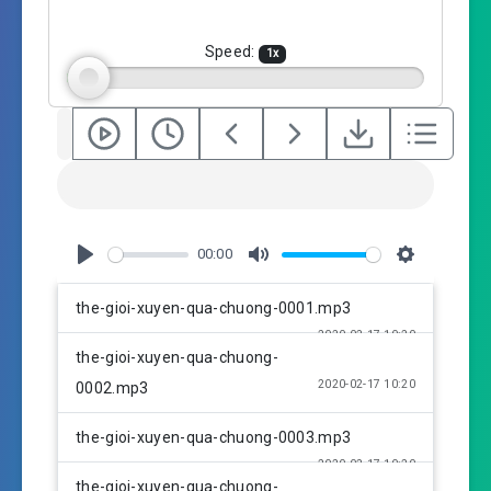
n
g
Speed:
1
x
s
00:00
P
M
S
l
u
e
the-gioi-xuyen-qua-chuong-0001.mp3
a
t
t
2020-02-17 10:20
y
e
t
the-gioi-xuyen-qua-chuong-
i
2020-02-17 10:20
0002.mp3
n
g
the-gioi-xuyen-qua-chuong-0003.mp3
s
2020-02-17 10:20
the-gioi-xuyen-qua-chuong-