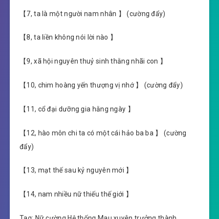
【7, ta là một người nam nhân 】 (cường đẩy)
【8, ta liền không nói lời nào 】
【9, xã hội nguyên thuỷ sinh thằng nhãi con 】
【10, chim hoàng yến thượng vị nhớ 】 (cường đẩy)
【11, cổ đại dưỡng gia hằng ngày 】
【12, hào môn chi ta có một cái hảo ba ba 】 (cường
đẩy)
【13, mạt thế sau kỷ nguyên mới 】
【14, nam nhiều nữ thiếu thế giới 】
Tag: Nữ cường Hệ thống Mau xuyên trưởng thành