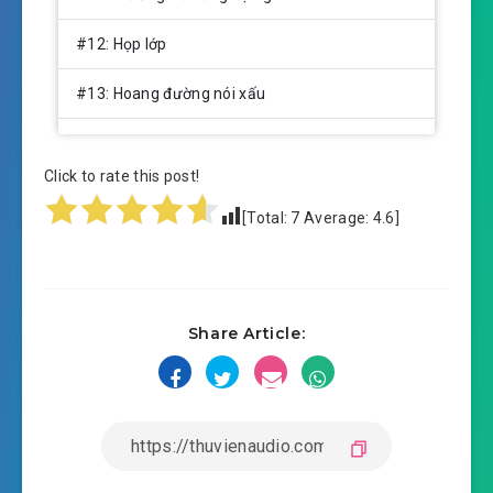
#12: Họp lớp
#13: Hoang đường nói xấu
#14: Đại lão bản đến
Click to rate this post!
#15: Đều mang về
[Total:
7
Average:
4.6
]
#16: Đấu giá bắt đầu
#17: Tiền tài cùng quyền lực thịnh yến
Share Article:
#18: Phấn đêm
#19: Thường thanh cao trung
#20: Phải có trừng phạt
#21: Ma khí tung tích xuất hiện