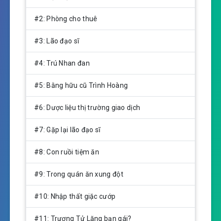
a
t
t
y
e
t
#2: Phòng cho thuê
i
n
#3: Lão đạo sĩ
g
s
#4: Trú Nhan đan
#5: Bằng hữu cũ Trình Hoàng
#6: Dược liệu thị trường giao dịch
#7: Gặp lại lão đạo sĩ
#8: Con ruồi tiệm ăn
#9: Trong quán ăn xung đột
#10: Nhập thất giặc cướp
#11: Trương Tử Lăng bạn gái?