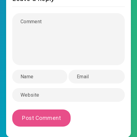
#41: Về sau, không người còn dám khinh ngươi
#42: Công tử nhà họ Dư
#43: Trương Tử Lăng
#44: Dư Mạnh tâm tư
#45: Hơi thi
#46: Mua áo
#47: Thỏ con tử đẹp
#48: Lưu Đông nói xấu trong lòng
#49: Sở Kỳ xảy ra chuyện
#50: Đánh cờ