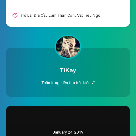
#22: Chấn động thành thị
Trở Lại Địa Cầu Làm Thần Côn
,
Vật Tiểu Ngộ
#23: Đạo sĩ Tây Du
#24: Tóc dài la lỵ Lư Tiểu Sương
#25: Trong rừng chiến đấu
#26: Trò đùa lớn rồi
TiKay
#27: Cứu người
Thần long kiến thủ bất kiến vĩ
#28: Âm linh thạch một cái khác tác dụng
#29: Nó là long?
#30: Ta vì đế, ? Dám xưng tôn!
January 24, 2019
#31: Lư gia có biến