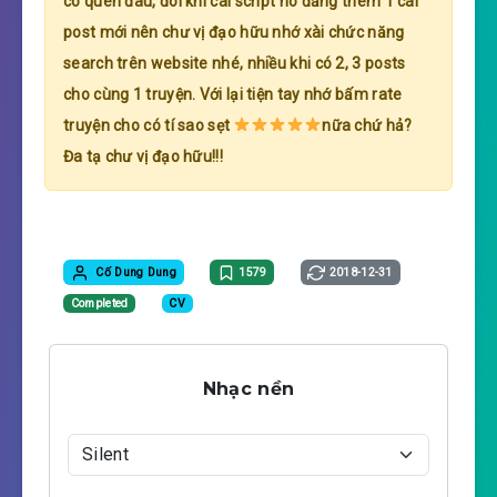
có quên đâu, đôi khi cái script nó đăng thêm 1 cái
post mới nên chư vị đạo hữu nhớ xài chức năng
search trên website nhé, nhiều khi có 2, 3 posts
cho cùng 1 truyện. Với lại tiện tay nhớ bấm rate
truyện cho có tí sao sẹt
nữa chứ hả?
Đa tạ chư vị đạo hữu!!!
Cố Dung Dung
1579
2018-12-31
Completed
CV
Nhạc nền