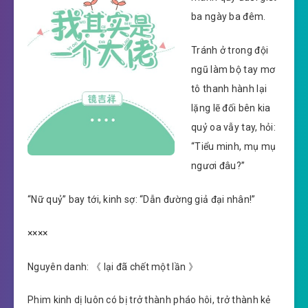
ba ngày ba đêm.
Tránh ở trong đội
ngũ làm bộ tay mơ
tô thanh hành lại
lặng lẽ đối bên kia
quỷ oa vẫy tay, hỏi:
“Tiểu minh, mụ mụ
ngươi đâu?”
“Nữ quỷ” bay tới, kinh sợ: “Dẫn đường giả đại nhân!”
××××
Nguyên danh: 《 lại đã chết một lần 》
Phim kinh dị luôn có bị trở thành pháo hôi, trở thành kẻ