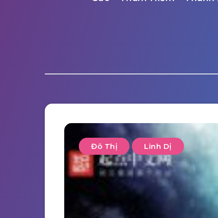
Đô Thị
Linh Dị