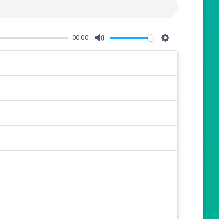
00:00
M
S
u
e
t
t
e
t
i
n
g
s