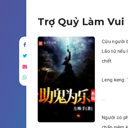
Trợ Quỷ Làm Vui
Cứu người b
Lão tử nếu
chết.
Leng keng: 
…
Người có phi
chấp niệm k