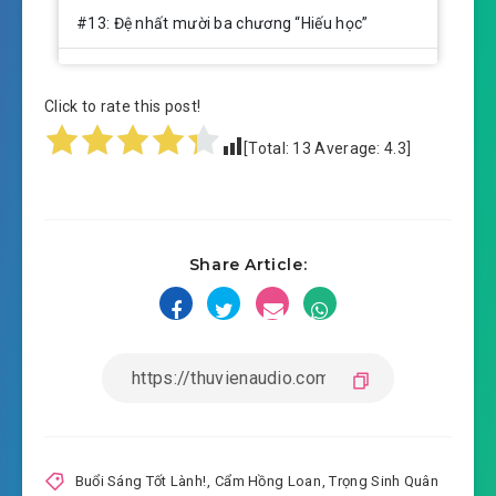
#13: Đệ nhất mười ba chương “Hiếu học”
#14: Đệ nhất mười bốn chương có thể đi học
Click to rate this post!
#15: Đệ nhất mười lăm chương rớt dây xích
[Total:
13
Average:
4.3
]
#16: Đệ nhất mười sáu chương tạp chân
#17: Đệ nhất mười bảy chương du kích chiến
Share Article:
#18: Đệ nhất mười tám chương coi trọng
#19: Đệ nhất mười chín chương soát người
#20: Chương 20 giận chó đánh mèo
#21: Chương 21 cãi nhau
#22: Chương 22 khảo thí
Buổi Sáng Tốt Lành!
,
Cẩm Hồng Loan
,
Trọng Sinh Quân