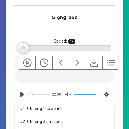
l
u
e
a
t
t
Giọng đọc
y
e
t
i
n
g
Speed:
1
x
s
00:00
P
M
S
l
u
e
#1: Chương 1 tức chết
a
t
t
y
e
t
#2: Chương 2 phát sốt
i