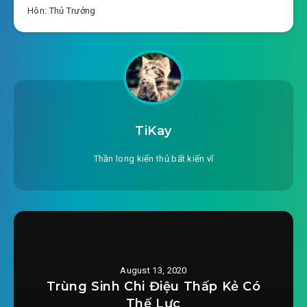
Hôn: Thủ Trưởng
#23: Chương 23 đổi phòng
#24: Chương 24 thất lợi
#25: Chương 25 buồn vui đan xen
#26: Chương 26 khảo đến thế nào
TiKay
#27: Chương 27 hiến pháp tạm thời 3 chương
Thần long kiến thủ bất kiến vĩ
#28: Chương 28 luận ban cán bộ
#29: Chương 29 1 cái quản 1 cái
#30: Chương 30 không biết xấu hổ
#31: Chương 31 tín nhiệm
August 13, 2020
Trùng Sinh Chi Điệu Thấp Kẻ Có
#32: Chương 32 là thân sinh sao
Thế Lực