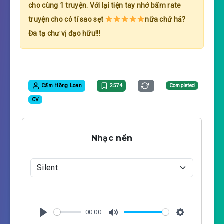
cho cùng 1 truyện. Với lại tiện tay nhớ bấm rate
truyện cho có tí sao sẹt
nữa chứ hả?
Đa tạ chư vị đạo hữu!!!
Cẩm Hồng Loan
2574
Completed
CV
Nhạc nền
00:00
P
M
S