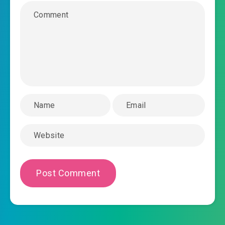
#43: Chương 43 Kiều Tử Câm vay tiền
#44: Chương 44 trương lương kế quá tường
thang
#45: Chương 45 lại bị tính kế
#46: Chương 46 ai cũng đừng nghĩ ngủ
#47: Chương 47 thành tích là tử huyệt
#48: Chương 48 không hề thoái nhượng
#49: Chương 49 không cùng ngươi hảo
#50: Chương 50 cảnh cáo
#51: Chương 51 đại kiều tiến bộ “Thần tốc”