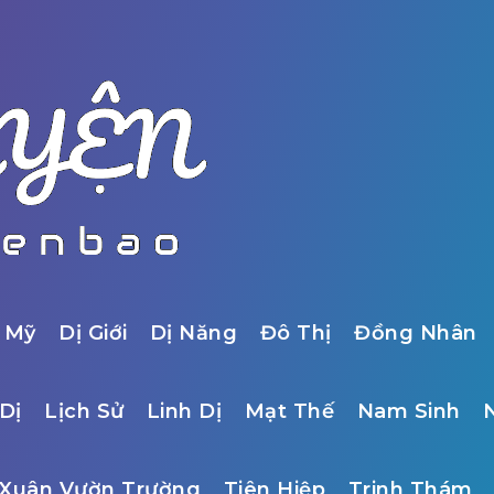
 Mỹ
Dị Giới
Dị Năng
Đô Thị
Đồng Nhân
Dị
Lịch Sử
Linh Dị
Mạt Thế
Nam Sinh
Xuân Vườn Trường
Tiên Hiệp
Trinh Thám