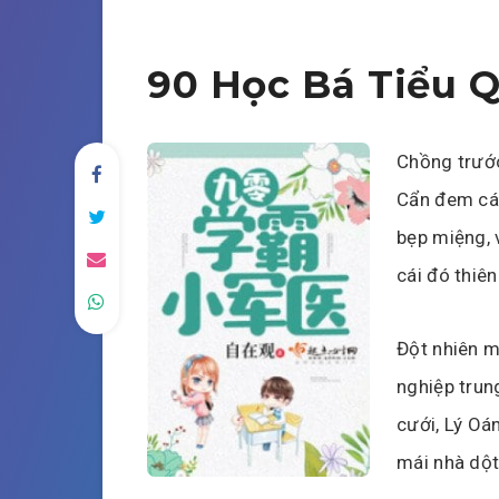
90 Học Bá Tiểu 
Chồng trước
Cẩn đem các
bẹp miệng, v
cái đó thiê
Đột nhiên mở
nghiệp trun
cưới, Lý Oá
mái nhà dột