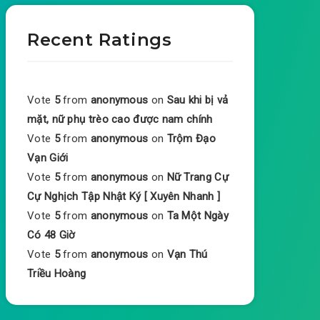
Recent Ratings
Vote
5
from
anonymous
on
Sau khi bị vả
mặt, nữ phụ trèo cao được nam chính
Vote
5
from
anonymous
on
Trộm Đạo
Vạn Giới
Vote
5
from
anonymous
on
Nữ Trang Cự
Cự Nghịch Tập Nhật Ký [ Xuyên Nhanh ]
Vote
5
from
anonymous
on
Ta Một Ngày
Có 48 Giờ
Vote
5
from
anonymous
on
Vạn Thú
Triều Hoàng