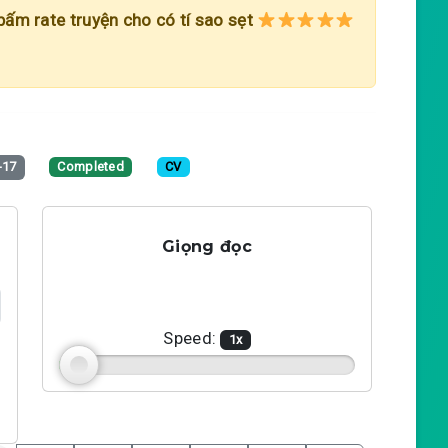
 bấm rate truyện cho có tí sao sẹt
-17
Completed
CV
Giọng đọc
Speed:
1
x