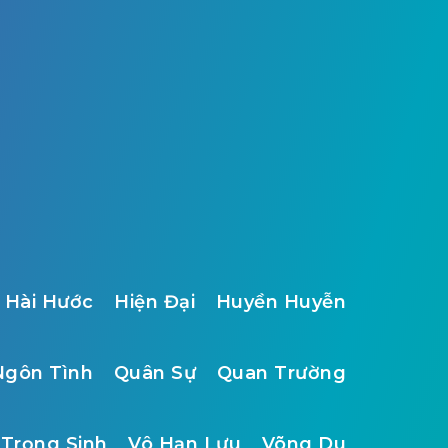
Hài Hước
Hiện Đại
Huyền Huyễn
Ngôn Tình
Quân Sự
Quan Trường
Trọng Sinh
Vô Hạn Lưu
Võng Du