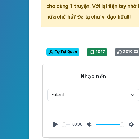
cho cùng 1 truyện. Với lại tiện tay nhớ
nữa chứ hả? Đa tạ chư vị đạo hữu!!!
Tự Tại Quan
1047
2019-03
Nhạc nền
00:00
P
M
S