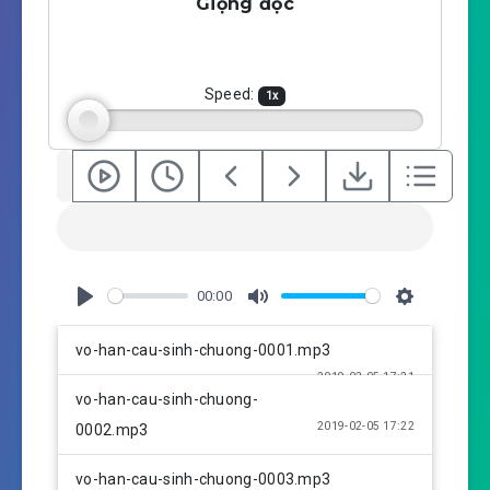
Giọng đọc
y
e
t
i
n
g
Speed:
1
x
s
00:00
P
M
S
l
u
e
vo-han-cau-sinh-chuong-0001.mp3
a
t
t
2019-02-05 17:21
y
e
t
vo-han-cau-sinh-chuong-
i
2019-02-05 17:22
0002.mp3
n
g
vo-han-cau-sinh-chuong-0003.mp3