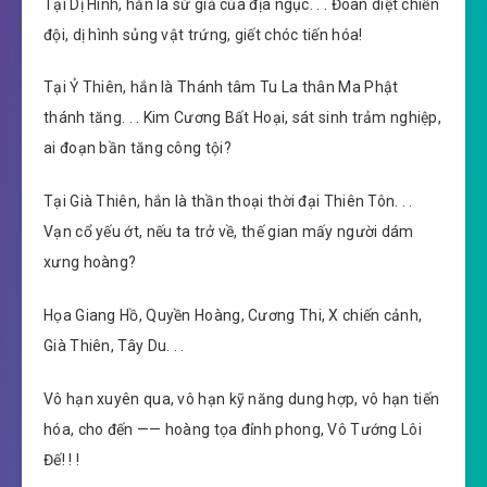
Tại Dị Hình, hắn là sứ giả của địa ngục. . . Đoàn diệt chiến
đội, dị hình sủng vật trứng, giết chóc tiến hóa!
Tại Ỷ Thiên, hắn là Thánh tâm Tu La thân Ma Phật
thánh tăng. . . Kim Cương Bất Hoại, sát sinh trảm nghiệp,
ai đoạn bần tăng công tội?
Tại Già Thiên, hắn là thần thoại thời đại Thiên Tôn. . .
Vạn cổ yếu ớt, nếu ta trở về, thế gian mấy người dám
xưng hoàng?
Họa Giang Hồ, Quyền Hoàng, Cương Thi, X chiến cảnh,
Già Thiên, Tây Du. . .
Vô hạn xuyên qua, vô hạn kỹ năng dung hợp, vô hạn tiến
hóa, cho đến —— hoàng tọa đỉnh phong, Vô Tướng Lôi
Đế! ! !