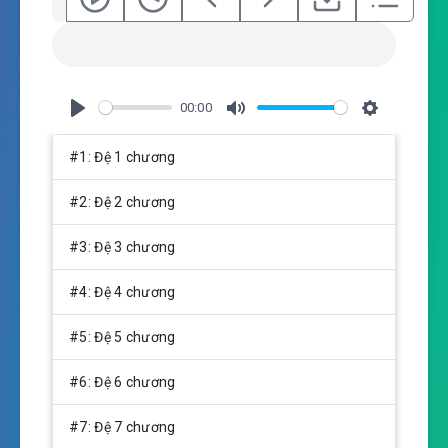
00:00
P
M
S
l
u
e
#1: Đệ 1 chương
a
t
t
y
e
t
#2: Đệ 2 chương
i
n
#3: Đệ 3 chương
g
s
#4: Đệ 4 chương
#5: Đệ 5 chương
#6: Đệ 6 chương
#7: Đệ 7 chương