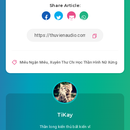
Share Article:
#18: Đệ 18 chương
#19: Đệ 19 chương
#20: Đệ 20 chương
#21: Đệ 21 chương
#22: Đệ 22 chương
Miêu Ngận Miêu
,
Xuyên Thư Chi Học Thần Hình Nữ Xứng
#23: Đệ 23 chương
#24: Đệ 24 chương
#25: Đệ 25 chương ( sửa loạn mã )
#26: Đệ 26 chương
TiKay
#27: Đệ 27 chương
Thần long kiến thủ bất kiến vĩ