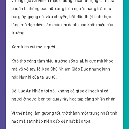
vương Lục An Nhiên mặc ở đứng ở sân thượng cầm loa
chuẩn bị thông báo nữ xứng trên người, nàng trầm tư
hai giây, giọng nói vừa chuyển, bắt đầu thiệt tình thực
lòng mà đọc diễn cảm các nơi danh giáo khẩu hiệu của
trường.
Xem kịch vui mọi người:……
Khó thở công tâm hiệu trưởng sống lại, hỉ cực mà khóc
mà vỗ vỗ tay, lôi kéo Chủ Nhiệm Giáo Dục nhưng kính
nói: Nữ nhi của ta, ưu tú.
Đối Lục An Nhiên tới nói, không có gì so đi học khi có
người ở ngươi bên tai quấy rầy học tập càng phiền nhân.
Vì thế nàng làm gương tốt, trở thành một trung nhất tịnh
hắc mã sát nhập niên cấp đệ nhất bảo tọa.