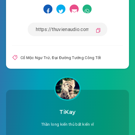
#18: Bán bài thuốc bí truyền
#19: Một tay khó khăn cầm
#20: Tần Quỳnh tới thăm
#21: Tiệc về thăm bố mẹ trước
#22: Đại tướng quân xuất chinh
Cổ Mộc Ngư Trứ
,
Đại Đường Tướng Công Tốt
#23: Tần Quỳnh thu con
#24: Đường Dung tâm nghi
#25: Có ý tứ
#26: Cùng thái tử giao phong
TiKay
#27: Thiếu không được
Thần long kiến thủ bất kiến vĩ