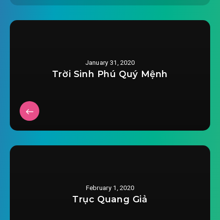
#28: Chị bị gạt
#29: Đại náo Hàn phủ
#30: Về nhà
January 31, 2020
#31: Cùng phòng mà miên
Trời Sinh Phú Quý Mệnh
#32: Nước hoa
#33: Tứ Hải cư
#34: Lô Hoa Nương
#35: Đông cung nội thị
#36: Đã gây họa
February 1, 2020
Trục Quang Giả
#37: Cường đạo à