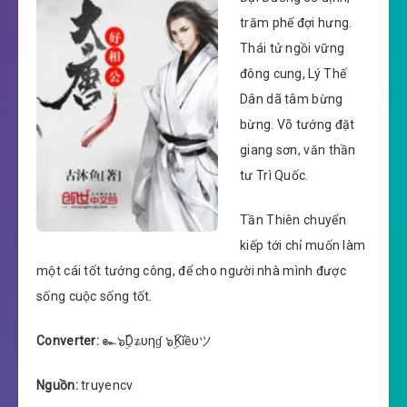
trăm phế đợi hưng.
Thái tử ngồi vững
đông cung, Lý Thế
Dân dã tâm bừng
bừng. Võ tướng đặt
giang sơn, văn thần
tư Trì Quốc.
Tần Thiên chuyển
kiếp tới chỉ muốn làm
một cái tốt tướng công, để cho người nhà mình được
sống cuộc sống tốt.
Converter:
๛๖ۣۜDʑυηɠ ๖ۣۜKĭềυツ
Nguồn:
truyencv