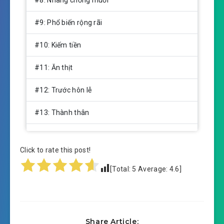
#8: Nhang chống muỗi
#9: Phổ biến rộng rãi
#10: Kiếm tiền
#11: Ăn thịt
#12: Trước hôn lễ
#13: Thành thân
#14: Tần Quỳnh huấn tử
Click to rate this post!
#15: Không tốt bán
[Total:
5
Average:
4.6
]
#16: Thương hiệu hiệu quả
#17: Về nhà thăm bố mẹ
Share Article: