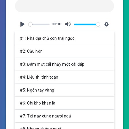
00:00
P
M
S
l
u
e
#1: Nhà địa chủ con trai ngốc
a
t
t
y
e
t
#2: Cầu hôn
i
n
#3: Đâm một cái nhảy một cái đáp
g
s
#4: Liễu thị tính toán
#5: Ngón tay vàng
#6: Chị khó khăn là
#7: Tối nay cùng ngươi ngủ