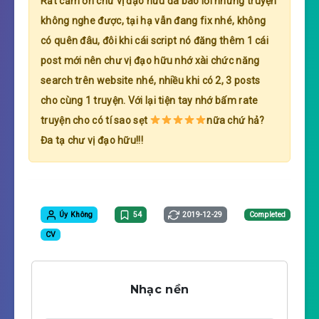
Rất cảm ơn chư vị đạo hữu đã báo lỗi những truyện
không nghe được, tại hạ vẫn đang fix nhé, không
có quên đâu, đôi khi cái script nó đăng thêm 1 cái
post mới nên chư vị đạo hữu nhớ xài chức năng
search trên website nhé, nhiều khi có 2, 3 posts
cho cùng 1 truyện. Với lại tiện tay nhớ bấm rate
truyện cho có tí sao sẹt
nữa chứ hả?
Đa tạ chư vị đạo hữu!!!
Úy Không
54
2019-12-29
Completed
CV
Nhạc nền