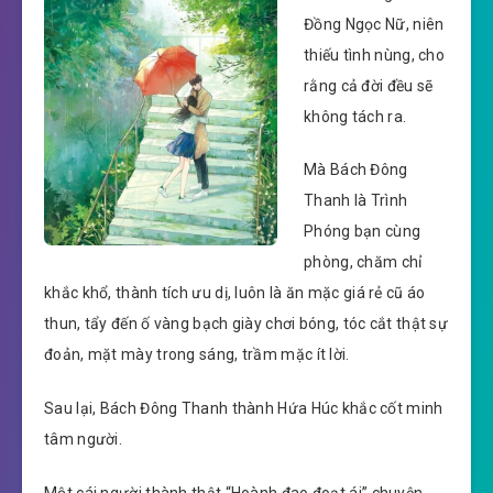
Đồng Ngọc Nữ, niên
thiếu tình nùng, cho
rằng cả đời đều sẽ
không tách ra.
Mà Bách Đông
Thanh là Trình
Phóng bạn cùng
phòng, chăm chỉ
khắc khổ, thành tích ưu dị, luôn là ăn mặc giá rẻ cũ áo
thun, tẩy đến ố vàng bạch giày chơi bóng, tóc cắt thật sự
đoản, mặt mày trong sáng, trầm mặc ít lời.
Sau lại, Bách Đông Thanh thành Hứa Húc khắc cốt minh
tâm người.
Một cái người thành thật “Hoành đao đoạt ái” chuyện