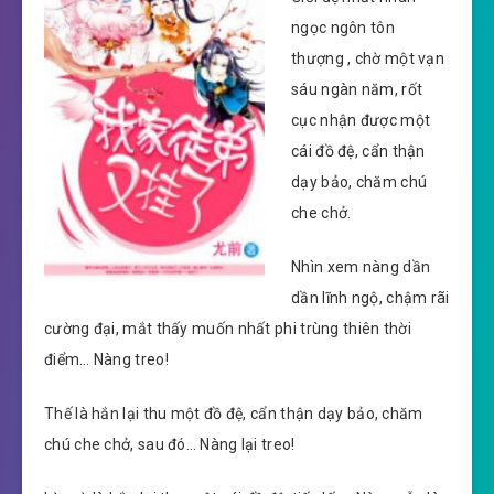
ngọc ngôn tôn
thượng , chờ một vạn
sáu ngàn năm, rốt
cục nhận được một
cái đồ đệ, cẩn thận
dạy bảo, chăm chú
che chở.
Nhìn xem nàng dần
dần lĩnh ngộ, chậm rãi
cường đại, mắt thấy muốn nhất phi trùng thiên thời
điểm… Nàng treo!
Thế là hắn lại thu một đồ đệ, cẩn thận dạy bảo, chăm
chú che chở, sau đó… Nàng lại treo!