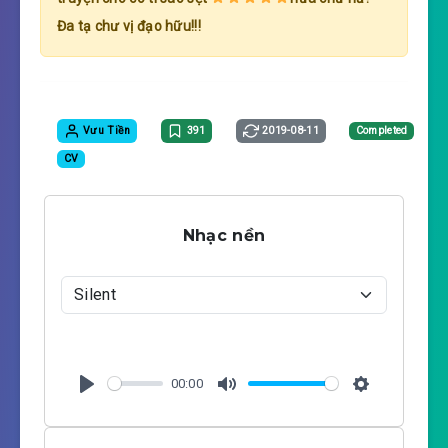
Đa tạ chư vị đạo hữu!!!
Vưu Tiền
391
2019-08-11
Completed
CV
Nhạc nền
00:00
P
M
S
l
u
e