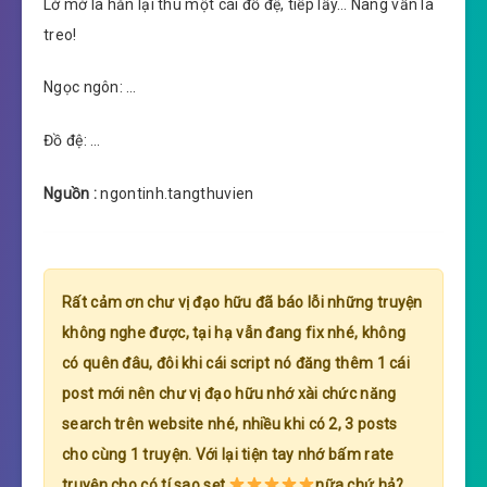
Lờ mờ là hắn lại thu một cái đồ đệ, tiếp lấy… Nàng vẫn là
treo!
Ngọc ngôn: …
Đồ đệ: …
Nguồn :
ngontinh.tangthuvien
Rất cảm ơn chư vị đạo hữu đã báo lỗi những truyện
không nghe được, tại hạ vẫn đang fix nhé, không
có quên đâu, đôi khi cái script nó đăng thêm 1 cái
post mới nên chư vị đạo hữu nhớ xài chức năng
search trên website nhé, nhiều khi có 2, 3 posts
cho cùng 1 truyện. Với lại tiện tay nhớ bấm rate
truyện cho có tí sao sẹt
nữa chứ hả?