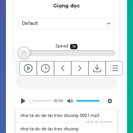
a
t
t
Giọng đọc
y
e
t
i
n
g
s
Speed:
1
x
00:00
P
M
S
l
u
e
nha-ta-do-de-lai-treo-chuong-0001.mp3
a
t
t
2019-08-10 08:55
y
e
t
nha-ta-do-de-lai-treo-chuong-