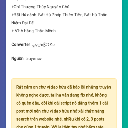
+Chí Thượng Thủy Nguyên Chủ.
+Bất Hủ cảnh: Bất Hủ Pháp Thiên Tiên, Bất Hủ Thần
Niệm Đại Đế.
+ Vĩnh Hằng Thần Mệnh
Converter
: ܓܨღ๖ۣۜK❍£☞
Nguồn
: truyencv
Rất cảm ơn chư vị đạo hữu đã báo lỗi những truyện
không nghe được, tại hạ vẫn đang fix nhé, không
có quên đâu, đôi khi cái script nó đăng thêm 1 cái
post mới nên chư vị đạo hữu nhớ xài chức năng
search trên website nhé, nhiều khi có 2, 3 posts
cho cùng 1 truyện. Với lại tiện tay nhớ bấm rate