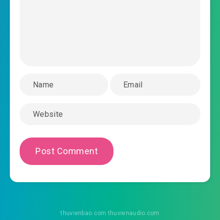
#43: Vương bá khí
#44: La Phù bá hoàng
#45: Đao ma tay cụt
#46: Vạn yêu chi vương
#47: Đao kiếm liên hợp
#48: Yêu Kiếm sơn Yêu Chủ
#49: Bách lĩnh Yêu Vương
#50: Yêu Kiếm sơn tên
#51: Hắc Hổ Hoàng đột kích
#52: không phải khoác lác
thuvienbao.com thuvienaudio.com