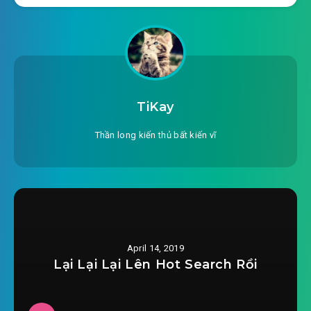
#23: Toàn thành phấn chấn
#24: Ma Lang tinh
#25: Kiếm hồn Phong Long
#26: Thiên địa vô cực tiêu dao bộ
TiKay
#27: Muốn làm Yêu Đế!
Thần long kiến thủ bất kiến vĩ
#28: Quét ngang Kỳ Linh chi địa
#29: Kỳ Linh thánh liên
#30: Đại phật buông xuống
April 14, 2019
#31: Như lai thần chưởng?
Lại Lại Lại Lên Hot Search Rồi
#32: Phong Long nổi giận