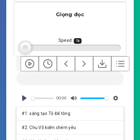
l
u
e
a
t
t
Giọng đọc
y
e
t
i
n
g
Speed:
1
x
s
00:00
P
M
S
l
u
e
#1: sáng tạo Tô Đế tông
a
t
t
y
e
t
#2: Chu Võ kiếm chém yêu
i