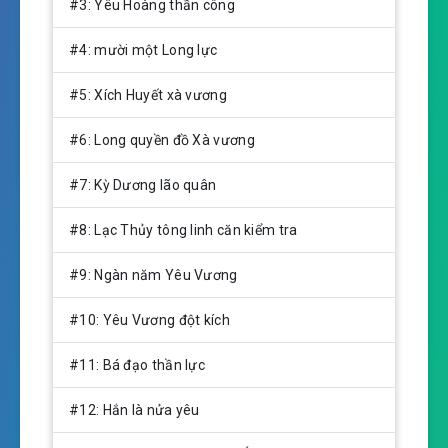
n
#3: Yêu Hoàng thần công
g
s
#4: mười một Long lực
#5: Xích Huyết xà vương
#6: Long quyền đồ Xà vương
#7: Kỳ Dương lão quân
#8: Lạc Thủy tông linh căn kiểm tra
#9: Ngàn năm Yêu Vương
#10: Yêu Vương đột kích
#11: Bá đạo thần lực
#12: Hắn là nửa yêu