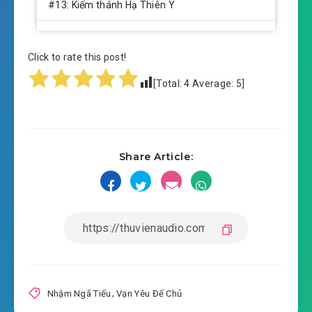
#13: Kiếm thánh Hạ Thiên Ý
#14: Nhân Hoàng trợ giúp
Click to rate this post!
#15: Kiếm đạo yêu nghiệt
[Total:
4
Average:
5
]
#16: Hắc Lân vương chi bức bách
#17: Đi ra tru yêu
Share Article:
#18: Rung động lòng người bá lực
#19: Mặc dù ngàn vạn địch ta tới vậy!
#20: Như thế nào thiên phú
#21: điện thoại kinh biến
#22: Không cùng súc sinh thông đồng làm bậy
Nhậm Ngã Tiếu
,
Vạn Yêu Đế Chủ