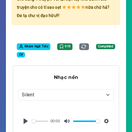
truyện cho có tí sao sẹt
nữa chứ hả?
Đa tạ chư vị đạo hữu!!!
Nhâm Ngã Tiếu
919
Completed
CV
Nhạc nền
00:00
P
M
S