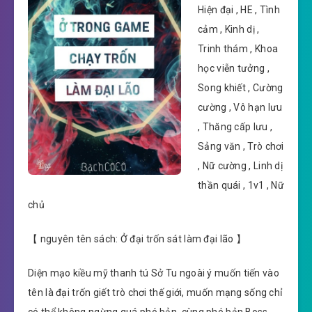
Hiện đại , HE , Tình
cảm , Kinh dị ,
Trinh thám , Khoa
học viễn tưởng ,
Song khiết , Cường
cường , Vô hạn lưu
, Thăng cấp lưu ,
Sảng văn , Trò chơi
, Nữ cường , Linh dị
thần quái , 1v1 , Nữ
chủ
【 nguyên tên sách: Ở đại trốn sát làm đại lão 】
Diện mạo kiều mỹ thanh tú Sở Tu ngoài ý muốn tiến vào
tên là đại trốn giết trò chơi thế giới, muốn mạng sống chỉ
có thể không ngừng quá phó bản, cùng phó bản Boss