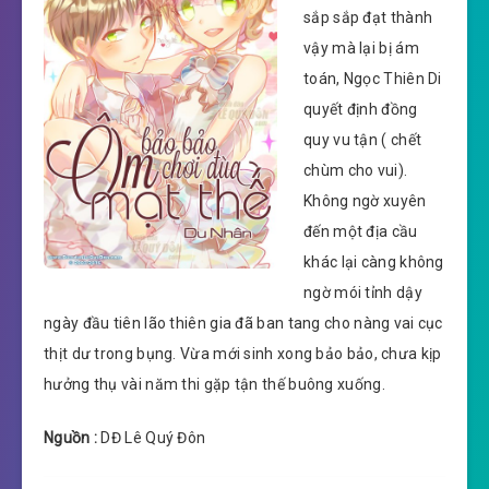
sắp sắp đạt thành
vậy mà lại bị ám
toán, Ngọc Thiên Di
quyết định đồng
quy vu tận ( chết
chùm cho vui).
Không ngờ xuyên
đến một địa cầu
khác lại càng không
ngờ mói tỉnh dậy
ngày đầu tiên lão thiên gia đã ban tang cho nàng vai cục
thịt dư trong bụng. Vừa mới sinh xong bảo bảo, chưa kịp
hưởng thụ vài năm thi gặp tận thế buông xuống.
Nguồn :
DĐ Lê Quý Đôn