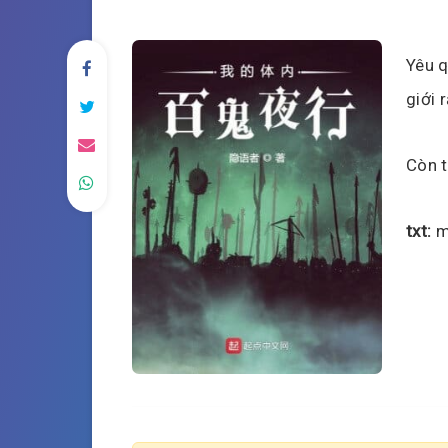
Yêu q
giới 
Còn t
txt:
m