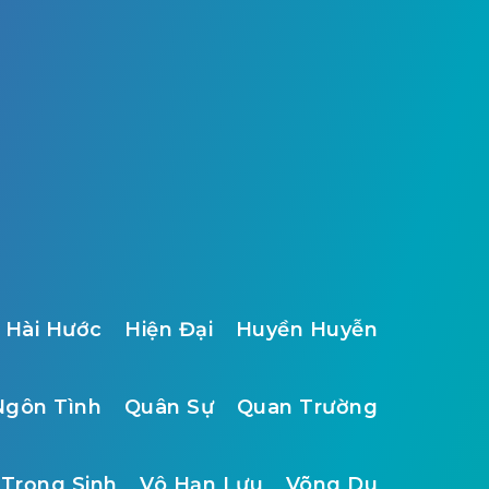
Hài Hước
Hiện Đại
Huyền Huyễn
Ngôn Tình
Quân Sự
Quan Trường
Trọng Sinh
Vô Hạn Lưu
Võng Du