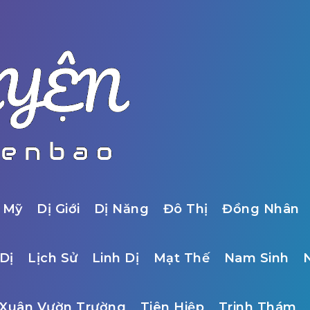
 Mỹ
Dị Giới
Dị Năng
Đô Thị
Đồng Nhân
Dị
Lịch Sử
Linh Dị
Mạt Thế
Nam Sinh
Xuân Vườn Trường
Tiên Hiệp
Trinh Thám