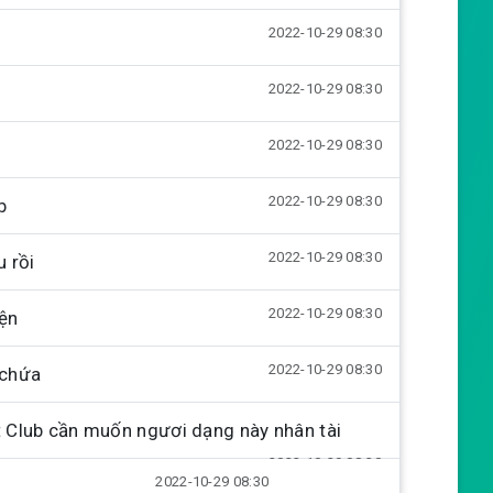
g
2022-10-29 08:30
s
2022-10-29 08:30
2022-10-29 08:30
2022-10-29 08:30
b
2022-10-29 08:30
u rồi
2022-10-29 08:30
iện
2022-10-29 08:30
 chứa
Club cần muốn ngươi dạng này nhân tài
2022-10-29 08:30
2022-10-29 08:30