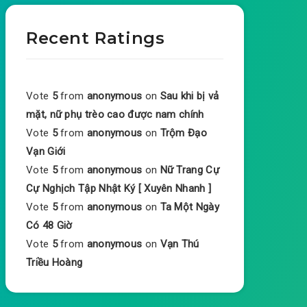
Recent Ratings
Vote
5
from
anonymous
on
Sau khi bị vả
mặt, nữ phụ trèo cao được nam chính
Vote
5
from
anonymous
on
Trộm Đạo
Vạn Giới
Vote
5
from
anonymous
on
Nữ Trang Cự
Cự Nghịch Tập Nhật Ký [ Xuyên Nhanh ]
Vote
5
from
anonymous
on
Ta Một Ngày
Có 48 Giờ
Vote
5
from
anonymous
on
Vạn Thú
Triều Hoàng