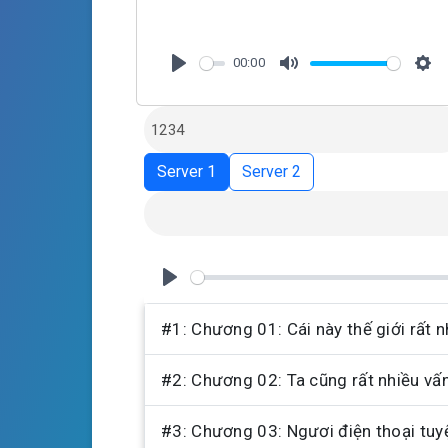
00:00
P
M
S
l
u
e
a
t
t
y
e
t
Server 1
Server 2
i
n
g
s
P
l
#1: Chương 01: Cái này thế giới rất n
a
#2: Chương 02: Ta cũng rất nhiều vấ
y
#3: Chương 03: Ngươi điện thoại tuyệ