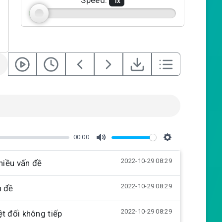
Speed:
1
x
00:00
M
S
2022-10-29 08:29
u
e
hiều vấn đề
t
t
2022-10-29 08:29
n đề
e
t
i
2022-10-29 08:29
t đối không tiếp
n