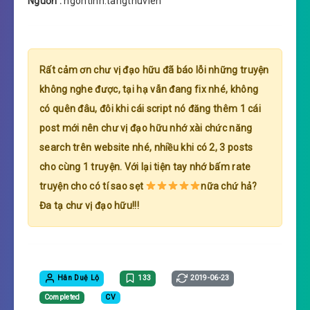
Nguồn :
ngontinh.tangthuvien
Rất cảm ơn chư vị đạo hữu đã báo lỗi những truyện
không nghe được, tại hạ vẫn đang fix nhé, không
có quên đâu, đôi khi cái script nó đăng thêm 1 cái
post mới nên chư vị đạo hữu nhớ xài chức năng
search trên website nhé, nhiều khi có 2, 3 posts
cho cùng 1 truyện. Với lại tiện tay nhớ bấm rate
truyện cho có tí sao sẹt
nữa chứ hả?
Đa tạ chư vị đạo hữu!!!
Hân Duệ Lộ
133
2019-06-23
Completed
CV