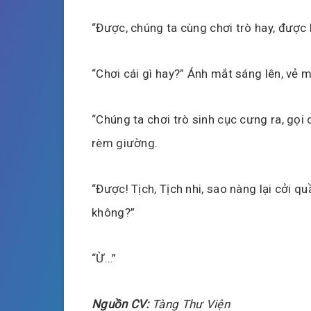
“Được, chúng ta cùng chơi trò hay, được 
“Chơi cái gì hay?” Ánh mắt sáng lên, vẻ
“Chúng ta chơi trò sinh cục cưng ra, gọi
rèm giường.
“Được! Tịch, Tịch nhi, sao nàng lại cởi q
không?”
“Ừ…”
Nguồn CV:
Tàng Thư Viện