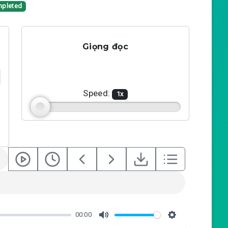
pleted
Giọng đọc
Speed:
1
x
00:00
M
S