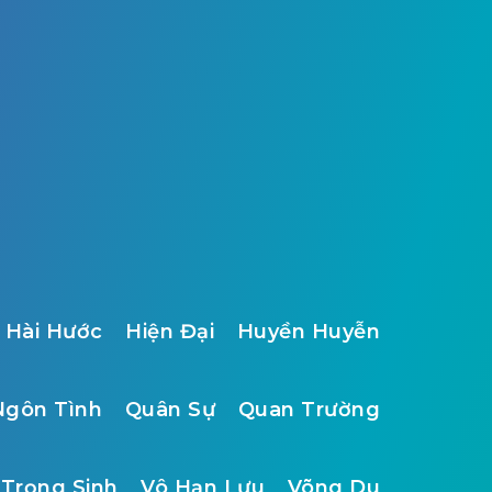
Hài Hước
Hiện Đại
Huyền Huyễn
Ngôn Tình
Quân Sự
Quan Trường
Trọng Sinh
Vô Hạn Lưu
Võng Du