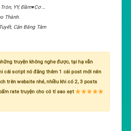
 Tròn, YY, Đầm♥Cơ …
ạo Thành.
Tuyết, Cận Băng Tâm
những truyện không nghe được, tại hạ vẫn
hi cái script nó đăng thêm 1 cái post mới nên
h trên website nhé, nhiều khi có 2, 3 posts
 bấm rate truyện cho có tí sao sẹt