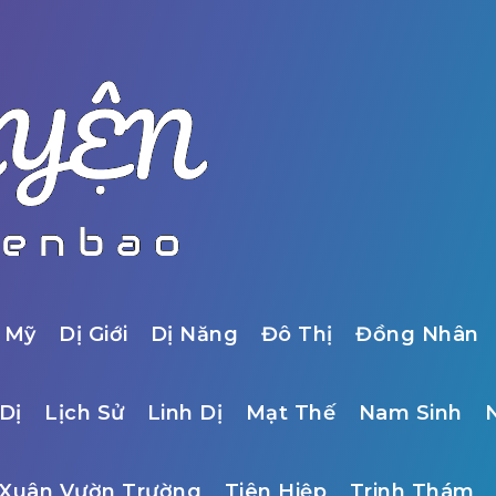
 Mỹ
Dị Giới
Dị Năng
Đô Thị
Đồng Nhân
Dị
Lịch Sử
Linh Dị
Mạt Thế
Nam Sinh
Xuân Vườn Trường
Tiên Hiệp
Trinh Thám