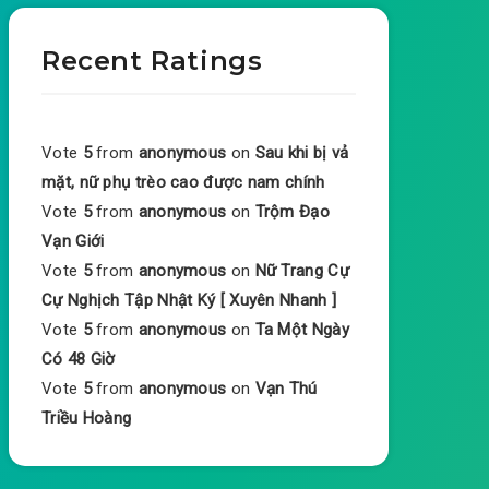
Recent Ratings
Vote
5
from
anonymous
on
Sau khi bị vả
mặt, nữ phụ trèo cao được nam chính
Vote
5
from
anonymous
on
Trộm Đạo
Vạn Giới
Vote
5
from
anonymous
on
Nữ Trang Cự
Cự Nghịch Tập Nhật Ký [ Xuyên Nhanh ]
Vote
5
from
anonymous
on
Ta Một Ngày
Có 48 Giờ
Vote
5
from
anonymous
on
Vạn Thú
Triều Hoàng