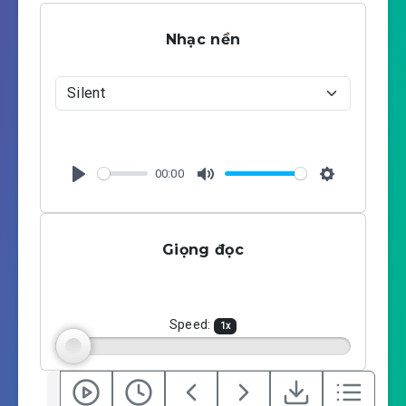
Nhạc nền
00:00
P
M
S
l
u
e
a
t
t
Giọng đọc
y
e
t
i
n
g
Speed:
1
x
s