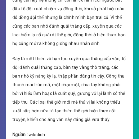
cùng cái này hệ thống chỉ còn lại có năm cái người, bắt
đầu tổ đội xoát nhiệm vụ đồng thời, khi sở phát hiện nào
đó đồng đội thế nhưng là chính mình bạn trai cũ. Vì thế
cùng các bạn nhỏ đánh quái thăng cấp, xuyên qua các
loại hiếm lạ cổ quái dị thế giới, đồng thời ở hiện thực, bọn
họ cũng mở ra không giống nhau nhân sinh.
Đây là một thiên vô hạn lưu xuyên qua thăng cấp văn, tổ
đội đánh quái thăng cấp, bàn tay vàng thô tráng, các
bạn nhỏ kỹ năng kỳ lạ, thập phần đáng tin cậy. Công thụ
thanh mai trúc mã, một chọi một, chia tay không phải
bởi vì hiểu lầm hoặc là xuất quỹ, gương vỡ lại lành có thể
tiếp thu. Các loại thế giới mới mẻ thú vị lại không thiếu
xuất sắc, hơn nữa tô tạc thiên thế giới hiện thực cốt
truyện, khiến cho áng văn này đáng giá vừa thấy.
Nguồn :
wikidich