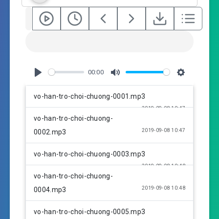
00:00
P
M
S
l
u
e
vo-han-tro-choi-chuong-0001.mp3
a
t
t
2019-09-08 10:47
y
e
t
vo-han-tro-choi-chuong-
i
2019-09-08 10:47
0002.mp3
n
g
vo-han-tro-choi-chuong-0003.mp3
s
2019-09-08 10:48
vo-han-tro-choi-chuong-
2019-09-08 10:48
0004.mp3
vo-han-tro-choi-chuong-0005.mp3