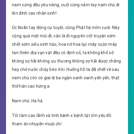
nam xứng đều yêu nàng, cuối cùng nắm tay nam chủ đi
lên đỉnh cao nhân sinh!
Úc Noãn tay động cự tuyệt, cũng Phật hệ mỉm cười: Này
cũng quá mệt mỏi đi, vẫn là đi nguyên cốt truyện sớm
chết sớm siêu sinh hảo, hoa nở hoa lạc mây cuộn mây
tan thiên địa vạn vật đều có định số, ta không khổ sở
không sợ hãi không ưu thương không sợ hãi được chăng
hay chớ nước chảy bèo trôi. Huống hồ ta đã chết về sau
nam chủ còn có giai lệ ba ngàn oanh oanh yến yến, thật
thế hắn cao hứng a.
Nam chủ: Ha hả.
Tối tăm cao lãnh xà tinh bệnh x bệnh tật ốm yếu đồ
tham ăn nhuyễn muội chỉ