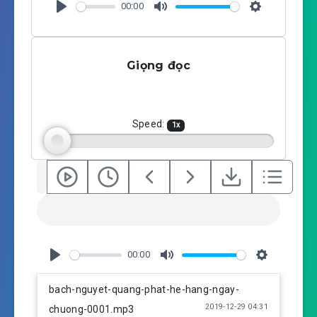
00:00
P
M
S
l
u
e
a
t
t
Giọng đọc
y
e
t
i
n
g
Speed:
1
x
s
00:00
P
M
S
l
u
e
bach-nguyet-quang-phat-he-hang-ngay-
a
t
t
2019-12-29 04:31
chuong-0001.mp3