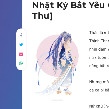
Nhật Ký Bắt Yêu
Thư]
Thân là mộ
Thịnh Tha
nhìn đám y
nữa tuôn 
nàng bắt r
Nhưng mà…
ca ca bị b
Nữ chủ ( v