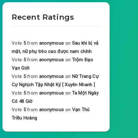
Recent Ratings
Vote
5
from
anonymous
on
Sau khi bị vả
mặt, nữ phụ trèo cao được nam chính
Vote
5
from
anonymous
on
Trộm Đạo
Vạn Giới
Vote
5
from
anonymous
on
Nữ Trang Cự
Cự Nghịch Tập Nhật Ký [ Xuyên Nhanh ]
Vote
5
from
anonymous
on
Ta Một Ngày
Có 48 Giờ
Vote
5
from
anonymous
on
Vạn Thú
Triều Hoàng