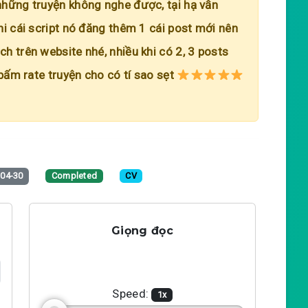
những truyện không nghe được, tại hạ vẫn
hi cái script nó đăng thêm 1 cái post mới nên
h trên website nhé, nhiều khi có 2, 3 posts
 bấm rate truyện cho có tí sao sẹt
-04-30
Completed
CV
Giọng đọc
Speed:
1
x