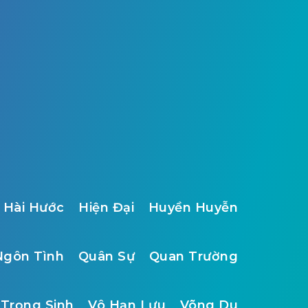
Hài Hước
Hiện Đại
Huyền Huyễn
Ngôn Tình
Quân Sự
Quan Trường
Trọng Sinh
Vô Hạn Lưu
Võng Du