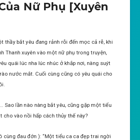
 Của Nữ Phụ [Xuyên
t thầy bắt yêu đang rảnh rỗi đến mọc cả rễ, khi
nh Thanh xuyên vào một nữ phụ trong truyện,
êu quái lúc nha lúc nhúc ở khắp nơi, nàng suýt
trào nước mắt. Cuối cùng cũng có yêu quái cho
ồi.
 Sao lần nào nàng bắt yêu, cũng gặp một tiểu
ắt cho vào nồi hấp cách thủy thế này?
ô cùng đau đớn ): “Một tiểu ca ca đẹp trai ngời