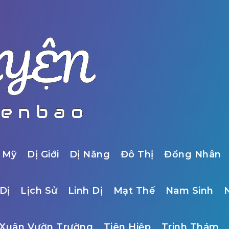
 Mỹ
Dị Giới
Dị Năng
Đô Thị
Đồng Nhân
Dị
Lịch Sử
Linh Dị
Mạt Thế
Nam Sinh
Xuân Vườn Trường
Tiên Hiệp
Trinh Thám