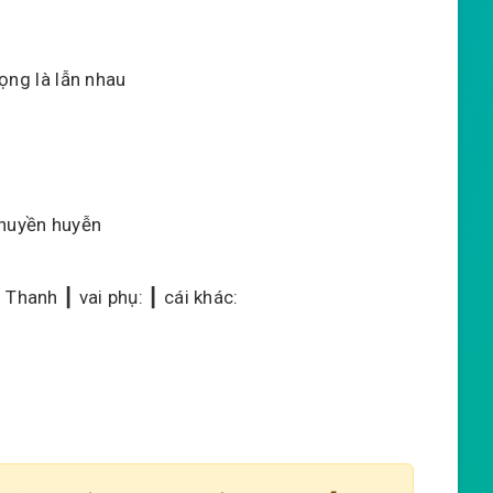
rọng là lẫn nhau
huyền huyễn
 Thanh ┃ vai phụ: ┃ cái khác: