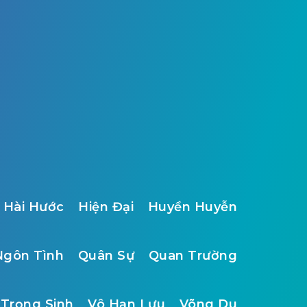
Hài Hước
Hiện Đại
Huyền Huyễn
Ngôn Tình
Quân Sự
Quan Trường
Trọng Sinh
Vô Hạn Lưu
Võng Du