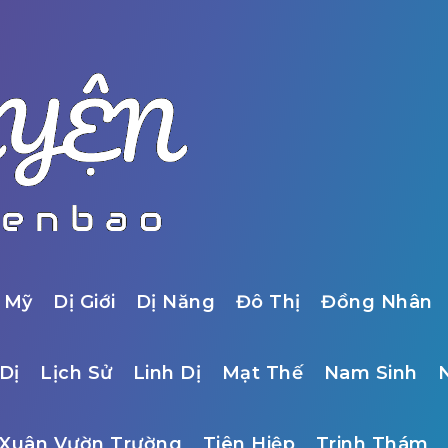
 Mỹ
Dị Giới
Dị Năng
Đô Thị
Đồng Nhân
Dị
Lịch Sử
Linh Dị
Mạt Thế
Nam Sinh
Xuân Vườn Trường
Tiên Hiệp
Trinh Thám