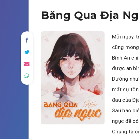
Băng Qua Địa N
Mỗi ngày, t
cũng mong 
Bình An chí
được an bì
Dường như 
mất sự tồn 
đau của Đị
Sau bao bi
ngục để có
Chúng ta c