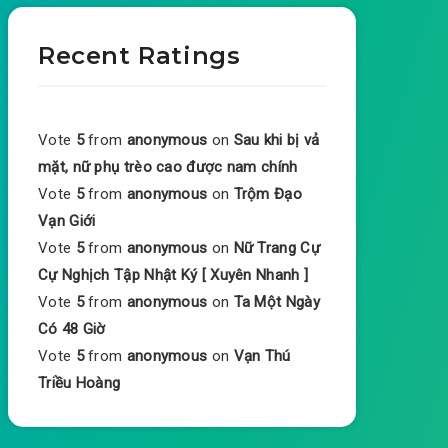
Recent Ratings
Vote
5
from
anonymous
on
Sau khi bị vả
mặt, nữ phụ trèo cao được nam chính
Vote
5
from
anonymous
on
Trộm Đạo
Vạn Giới
Vote
5
from
anonymous
on
Nữ Trang Cự
Cự Nghịch Tập Nhật Ký [ Xuyên Nhanh ]
Vote
5
from
anonymous
on
Ta Một Ngày
Có 48 Giờ
Vote
5
from
anonymous
on
Vạn Thú
Triều Hoàng