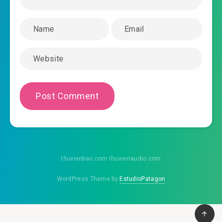
#46: Chương 46 046
#47: Chương 47 047
#48: Chương 48 048
#49: Chương 49 049
#50: Chương 50 050
#51: Chương 51 051
#52: Chương 52 052
thuvienbao.com thuvienaudio.com
#53: Chương 53 053
WordPress Theme by
EstudioPatagon
#54: Chương 54 054
#55: Chương 55 055