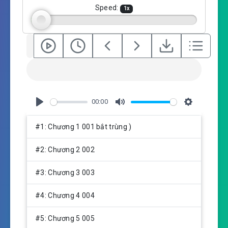
g
Speed:
1
x
s
00:00
P
M
S
l
u
e
#1: Chương 1 001 bắt trùng )
a
t
t
y
e
t
#2: Chương 2 002
i
n
#3: Chương 3 003
g
s
#4: Chương 4 004
#5: Chương 5 005