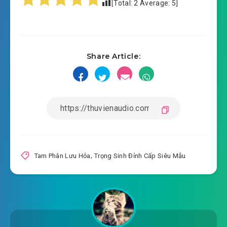
[Total:
2
Average:
5
]
#16: Chương 16 016
#17: Chương 17 017
Share Article:
#18: Chương 18 018
#19: Chương 19 019( nhập V thông cáo )
#20: Chương 20 020
#21: Chương 21 021
#22: Chương 22 022
Tam Phân Lưu Hỏa
,
Trọng Sinh Đỉnh Cấp Siêu Mẫu
#23: Chương 23 023
#24: Chương 24 024
#25: Chương 25 025