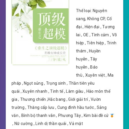
Thể loại: Nguyên
sang, Không CP, Cổ
đại , Hiện đại , Tương
lai , OE , Tình cảm , Võ
hiệp , Tiên hiệp , Trinh
thám , Huyền
huyễn , Tây
huyễn , Báo
thù , Xuyên việt , Ma
pháp , Ngọt sủng , Trọng sinh , Thần tiên yêu
quái , Xuyên nhanh , Tinh tế , Làm giàu , Hào môn thế
gia , Thương chiến ,Hắc bang , Giới giải trí , Vườn
trường , Thăng cấp lưu , Cung đình hầu tước , Sảng
văn , Bình bộ thanh vân , Phương Tây , Kim bài đề cử
, Nữ cường , Linh dị thần quái , Vả mặt