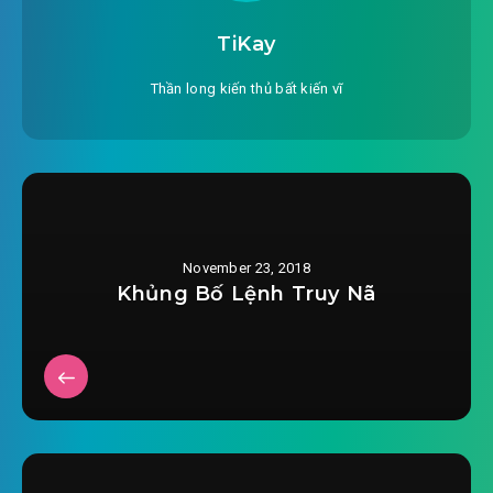
#26: Chương 26 026
TiKay
#27: Chương 27 027
Thần long kiến thủ bất kiến vĩ
#28: Chương 28 028
#29: Chương 29 029
#30: Chương 30 030
November 23, 2018
#31: Chương 31 031
Khủng Bố Lệnh Truy Nã
#32: Chương 32 032
#33: Chương 33 033
#34: Chương 34 034
#35: Chương 35 035