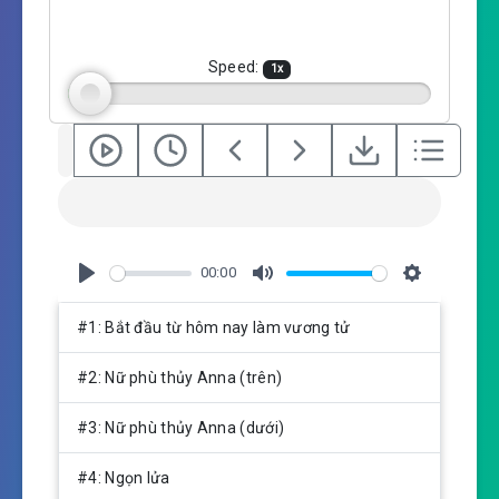
i
n
g
Speed:
1
x
s
00:00
P
M
S
l
u
e
#1: Bắt đầu từ hôm nay làm vương tử
a
t
t
y
e
t
#2: Nữ phù thủy Anna (trên)
i
n
#3: Nữ phù thủy Anna (dưới)
g
s
#4: Ngọn lửa