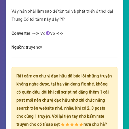
Vậy hắn phải làm sao để tồn tại và phát triển ở thời đại
Trung Cổ tối tăm này đây!?!?
Converter
: ⊹⊱ Vô
Vô ⊰⊹
Nguồn
: truyencv
Rất cảm ơn chư vị đạo hữu đã báo lỗi những truyện
không nghe được, tại hạ vẫn đang fix nhé, không
có quên đâu, đôi khi cái script nó đăng thêm 1 cái
post mới nên chư vị đạo hữu nhớ xài chức năng
search trên website nhé, nhiều khi có 2, 3 posts
cho cùng 1 truyện. Với lại tiện tay nhớ bấm rate
truyện cho có tí sao sẹt
nữa chứ hả?