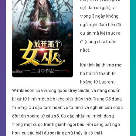
cợt dân cơ giới), vì
trong 3 ngày không
ngủ nghỉ đuổi tiến độ
dự án mà kiệt sức ra
đi (cùng chia buồn
nào).
Khi tỉnh lại thì mơ mơ
hồ hồ trở thành tứ
hoàng tử Laurent
Wimbledon của vương quốc Greycastle, và đang chuẩn
bị xử tử hình một bé bị cho phù thủy thời Trung Cổ đáng
thương. Cu cậu tạm hoãn vụ tử hình và nghiên cứu cuộc
đời tên hoàng tử xấu số. Cu cậu nhận ra, mình đang
trong một cuộc tranh giành ngôi báu. Rồi càng bất ngờ
hơn, cu cậu biết được rằng phù thủy là có thật.