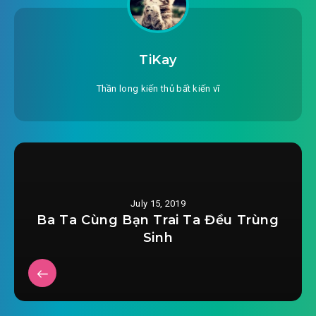
#25: Dân binh đội
#26: Lịch sử kinh nghiệm
TiKay
#27: Qua lại
Thần long kiến thủ bất kiến vĩ
#28: Hung Ba
#29: Lửa giận
#30: Đến từ sương mù
July 15, 2019
#31:
Ba Ta Cùng Bạn Trai Ta Đều Trùng
Sinh
#32: Kỵ sĩ
#33: Thuốc nổ
#34: Thí nổ