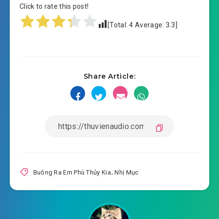
Click to rate this post!
#15: Tự cho là
[Total:
4
Average:
3.3
]
#16: Con đường phía trước
#17: Sứ giả (trên)
Share Article:
#18: Sứ giả (dưới)
#19: Giảng bài
#20: Dạ Oanh
#21: Ngươi hy vọng
#22: Tuyên ngôn
Buông Ra Em Phù Thủy Kia
,
Nhị Mục
#23: Ngọn nguồn động lực
#24: Phát triển kế hoạch