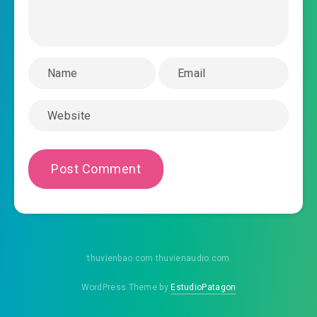
#45: Âm mưu (trên)
#46: Âm mưu (dưới)
#47: Thị trường cùng tuần hoàn
#48: Tập Kết Hào
#49: Hỗn hợp loại
#50: Ngọn lửa tường
#51: Nữ vương bệ hạ
#52: Tâm chi hỏa (trên)
thuvienbao.com thuvienaudio.com
#53: Tâm chi hỏa (dưới)
WordPress Theme by
EstudioPatagon
#54: