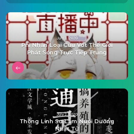
July 1, 2020
Phi Nhân Loại Cứu Vớt Thế Giới
Phát Sóng Trực Tiếp Trung
July 2, 2020
Thông Linh Sư Làm Nuôi Dưỡng
Nhật Tử