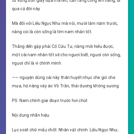
từ vũng bùn giãy dụa mà lên, cắn răng cõng lên nàng, đi
qua cả đời này.
Mà đối với Liễu Ngọc Như mà nói, mười lăm năm trước,
nàng coi là còn sống là tìm nam nhân tốt.
Thẳng đến gặp phải Cố Cửu Tư, nàng mới hiểu được,
một cái nam nhân tốt sẽ cho ngươi biết, ngươi còn sống,
ngươi chỉ là vì chính mình.
—— nguyện dùng cái này thân huyết nhục che gió che
mưa, hộ nàng váy áo Vô Trần, thái dương không sương.
PS: Nam chính giai đoạn trước hơi chút
Nội dung nhãn hiệu:
Lục soát chữ mấu chốt: Nhân vật chính: Liễu Ngọc Như,