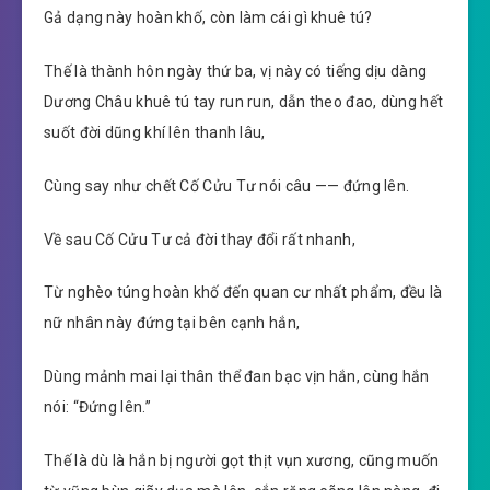
Gả dạng này hoàn khố, còn làm cái gì khuê tú?
Thế là thành hôn ngày thứ ba, vị này có tiếng dịu dàng
Dương Châu khuê tú tay run run, dẫn theo đao, dùng hết
suốt đời dũng khí lên thanh lâu,
Cùng say như chết Cố Cửu Tư nói câu —— đứng lên.
Về sau Cố Cửu Tư cả đời thay đổi rất nhanh,
Từ nghèo túng hoàn khố đến quan cư nhất phẩm, đều là
nữ nhân này đứng tại bên cạnh hắn,
Dùng mảnh mai lại thân thể đan bạc vịn hắn, cùng hắn
nói: “Đứng lên.”
Thế là dù là hắn bị người gọt thịt vụn xương, cũng muốn